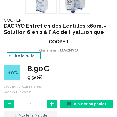
COOPER
DACRYO Entretien des Lentilles 360ml -
Solution 6 en 1 à l' Acide Hyaluronique
COOPER
Gamme : DACRYO
Lire la suite...
Produit : ENTRETIEN DES LENTILLES
8,90€
Contenance : 360 ml
-10
%
9,90€
DACRYO ENTRETIEN DES LENTILLES est une solution d’
Code EAN :
3614819999836
entretien tout en 1 qui contient de l’ acide hyaluronique, une
Code ACL : 1999983
molécule naturellement présente dans la structure de l’ œil.
Ajouter au panier
Code ACL : 1999983
Ajouter à Ma liste