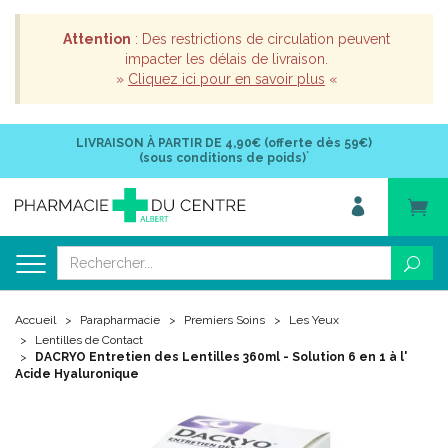
Attention
: Des restrictions de circulation peuvent
impacter les délais de livraison.
»
Cliquez ici pour en savoir plus
«
LIVRAISON À PARTIR DE
4,90€ (offerte dès 59€)
*
(sous conditions de poids)
Accueil
Parapharmacie
Premiers Soins
Les Yeux
Lentilles de Contact
DACRYO Entretien des Lentilles 360ml - Solution 6 en 1 à l'
Acide Hyaluronique