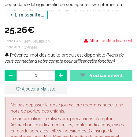
dépendance tabagique afin de soulager les symptômes du
sevrage nicotinique chez les sujets désireux d'arrêter leur
Lire la suite...
consommation de tabac. Une prise en charge adaptée améliore
les chances de succès à l'arrêt du tabac.
25,26€
Attention Médicament
Code EAN :
3400939395456
Code ACL : 3939545
Prévenez-moi dès que le produit est disponible
(Merci de
vous connecter à votre compte pour utiliser cette fonction).
Prochainement
Ajouter à Ma liste
Ne pas dépasser la dose journalière recommandée, tenir
hors de portée des enfants.
Les informations relatives aux précautions d’emploi
(interactions médicamenteuses, contre-indications, mises
en garde spéciales, effets indésirables...) ainsi que la