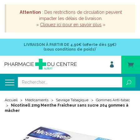
Attention
: Des restrictions de circulation peuvent
impacter les délais de livraison.
»
Cliquez ici pour en savoir plus
«
LIVRAISON À PARTIR DE
4,90€ (offerte dès 59€)
*
(sous conditions de poids)
Accueil
Médicaments
Sevrage Tabagique
Gommes Anti-tabac
Nicotinell 2mg Menthe Fraîcheur sans sucre 204 gommes à
mâcher