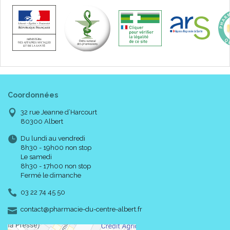
Coordonnées
32 rue Jeanne d’Harcourt
80300 Albert
Du lundi au vendredi
8h30 - 19h00 non stop
Le samedi
8h30 - 17h00 non stop
Fermé le dimanche
03 22 74 45 50
-
-
contact
@
pharmacie-du-centre-albert.fr