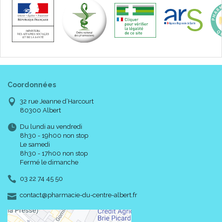
Coordonnées
32 rue Jeanne d’Harcourt
80300 Albert
Du lundi au vendredi
8h30 - 19h00 non stop
Le samedi
8h30 - 17h00 non stop
Fermé le dimanche
03 22 74 45 50
-
-
contact
@
pharmacie-du-centre-albert.fr