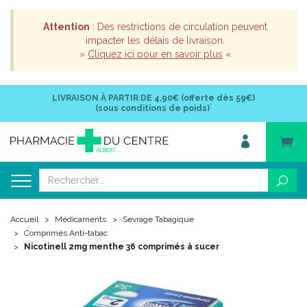
Attention
: Des restrictions de circulation peuvent
impacter les délais de livraison.
»
Cliquez ici pour en savoir plus
«
LIVRAISON À PARTIR DE
4,90€ (offerte dès 59€)
*
(sous conditions de poids)
Accueil
Médicaments
Sevrage Tabagique
Comprimés Anti-tabac
Nicotinell 2mg menthe 36 comprimés à sucer