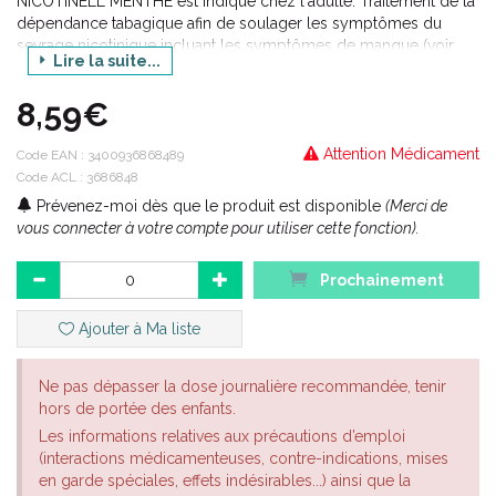
NICOTINELL MENTHE est indiqué chez l'adulte. Traitement de la
dépendance tabagique afin de soulager les symptômes du
sevrage nicotinique incluant les symptômes de manque (voir
Lire la suite...
section Propriétés pharmacodynamiques), dans le but de
faciliter l'arrêt du tabac ou d'en réduire temporairement la
8,59€
consommation chez les fumeurs motivés à l'arrêt. L'arrêt
complet du tabac est l'objectif final. NICOTINELL MENTHE 2 mg,
Attention Médicament
comprimé à sucer est à utiliser chez les sujets ayant de sévères
Code EAN :
3400936868489
symptômes de sevrage tabagique. Une prise en charge adaptée
Code ACL : 3686848
augmente les chances de succès à l'arrêt du tabac.
Prévenez-moi dès que le produit est disponible
(Merci de
vous connecter à votre compte pour utiliser cette fonction).
Prochainement
Ajouter à Ma liste
Ne pas dépasser la dose journalière recommandée, tenir
hors de portée des enfants.
Les informations relatives aux précautions d’emploi
(interactions médicamenteuses, contre-indications, mises
en garde spéciales, effets indésirables...) ainsi que la