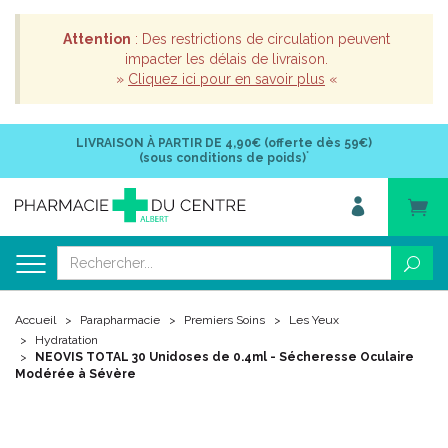
Attention
: Des restrictions de circulation peuvent
impacter les délais de livraison.
»
Cliquez ici pour en savoir plus
«
LIVRAISON À PARTIR DE
4,90€ (offerte dès 59€)
*
(sous conditions de poids)
Accueil
Parapharmacie
Premiers Soins
Les Yeux
Hydratation
NEOVIS TOTAL 30 Unidoses de 0.4ml - Sécheresse Oculaire
Modérée à Sévère