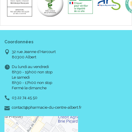
Coordonnées
32 rue Jeanne d’Harcourt
80300 Albert
Du lundi au vendredi
8h30 - 19h00 non stop
Le samedi
8h30 - 17h00 non stop
Fermé le dimanche
03 22 74 45 50
-
-
contact
@
pharmacie-du-centre-albert.fr