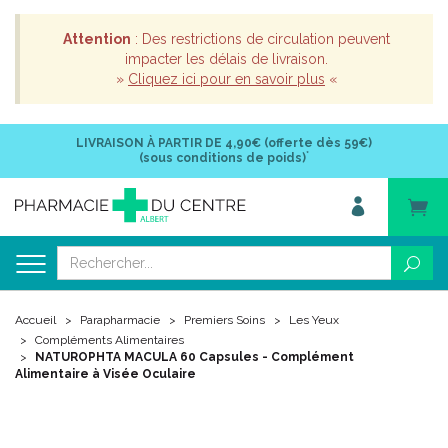
Attention
: Des restrictions de circulation peuvent
impacter les délais de livraison.
»
Cliquez ici pour en savoir plus
«
LIVRAISON À PARTIR DE
4,90€ (offerte dès 59€)
*
(sous conditions de poids)
Accueil
Parapharmacie
Premiers Soins
Les Yeux
Compléments Alimentaires
NATUROPHTA MACULA 60 Capsules - Complément
Alimentaire à Visée Oculaire