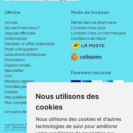
Officine
Mode de livraison
Accueil
Retrait dans la pharmacie
Qui sommes-nous ?
Livraison chez vous
L’équipe officinale
Livraison chez un commerçant
Ordonnance
Conditions de retour
Déclarer un effet indésirable
Poser une question
Laboratoires & Marques
Promotions
Espace conseil
Newsletter
Paiement sécurisé
CGV
Mentions légales
Données personnelles
Cookies
Nous utilisons des
Mes préférences Cookies
Mon compte
cookies
Annuaire des pharmacies
Nous utilisons des cookies et d'autres
La pharmacie du centre à Albert
(80300) est une pharmacie française certifiée ISO
technologies de suivi pour améliorer
9001.
"pharmacie-du-centre-albert.fr "
est le site internet de l
a pharmacie du centre
, 32
rue Jeanne d' Harcourt, 80300 Albert.