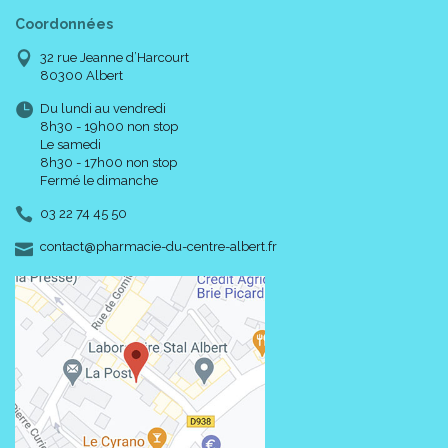
Coordonnées
32 rue Jeanne d’Harcourt
80300 Albert
Du lundi au vendredi
8h30 - 19h00 non stop
Le samedi
8h30 - 17h00 non stop
Fermé le dimanche
03 22 74 45 50
-
-
contact
@
pharmacie-du-centre-albert.fr