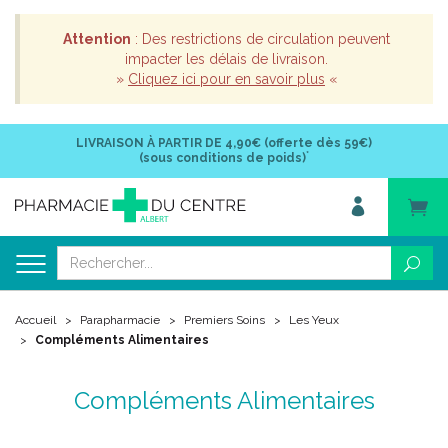
Attention
: Des restrictions de circulation peuvent
impacter les délais de livraison.
»
Cliquez ici pour en savoir plus
«
LIVRAISON À PARTIR DE
4,90€ (offerte dès 59€)
*
(sous conditions de poids)
Accueil
Parapharmacie
Premiers Soins
Les Yeux
Compléments Alimentaires
Compléments Alimentaires