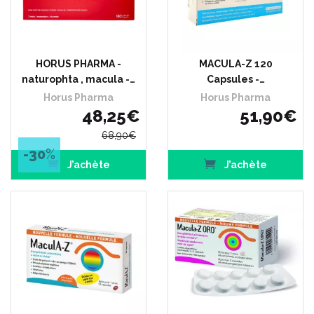
HORUS PHARMA -
MACULA-Z 120
naturophta , macula -…
Capsules -…
Horus Pharma
Horus Pharma
48
,
25
€
51
,
90
€
68
,
90
€
-30
%
J’achète
J’achète