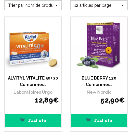
Trier par nom de produit
12 articles par page
ALVITYL VITALITE 50+ 30
BLUE BERRY 120
Comprimés…
Comprimés…
Laboratoires Urgo
New Nordic
12
,
89
€
52
,
90
€
J’achète
J’achète