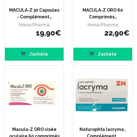
MACULA-Z 30 Capsules
MACULA-Z ORO 60
- Complément…
Comprimés…
Horus Pharma
Horus Pharma
19
,
90
€
22
,
90
€
J’achète
J’achète
Macula-Z ORO visée
Naturophta lacryma ,
oculaire 60 comprimés
Complément…