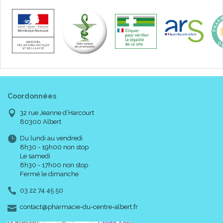
Coordonnées
32 rue Jeanne d’Harcourt
80300 Albert
Du lundi au vendredi
8h30 - 19h00 non stop
Le samedi
8h30 - 17h00 non stop
Fermé le dimanche
03 22 74 45 50
-
-
contact
@
pharmacie-du-centre-albert.fr