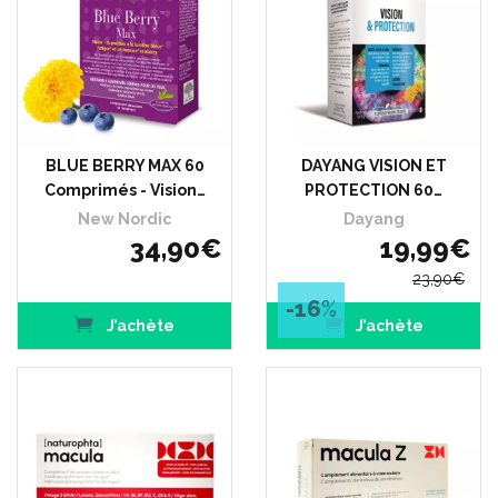
BLUE BERRY MAX 60
DAYANG VISION ET
Comprimés - Vision…
PROTECTION 60…
New Nordic
Dayang
34
,
90
€
19
,
99
€
23
,
90
€
-16
%
J’achète
J’achète