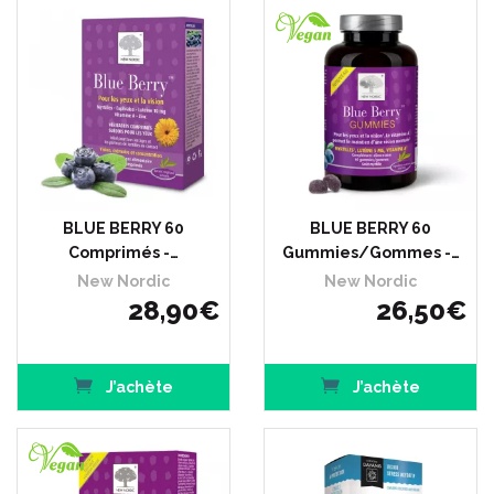
BLUE BERRY 60
BLUE BERRY 60
Comprimés -…
Gummies/Gommes -…
New Nordic
New Nordic
28
,
90
€
26
,
50
€
J’achète
J’achète