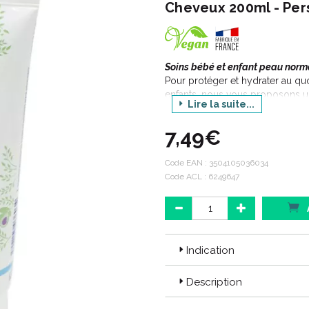
Cheveux 200ml - Per
Soins bébé et enfant peau norm
Pour protéger et hydrater au quo
enfants, nous vous proposons u
Lire la suite...
toilette et le soin, à utiliser dès 
Nouveau : vos produits préférés 
7,49€
l’économie circulaire !
Code EAN :
3504105036034
Code ACL : 6249647
Indication
Description