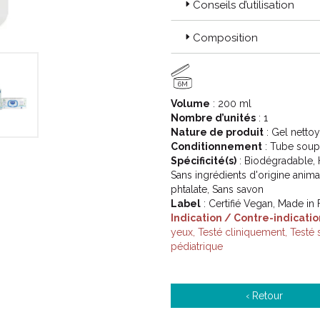
Conseils d’utilisation
Composition
6M
Volume
: 200 ml
Nombre d’unités
: 1
Nature de produit
: Gel nettoy
Conditionnement
: Tube soup
Spécificité(s)
: Biodégradable, H
Sans ingrédients d'origine anim
phtalate, Sans savon
Label
: Certifié Vegan, Made in
Indication / Contre-indicatio
yeux, Testé cliniquement, Testé
pédiatrique
‹ Retour