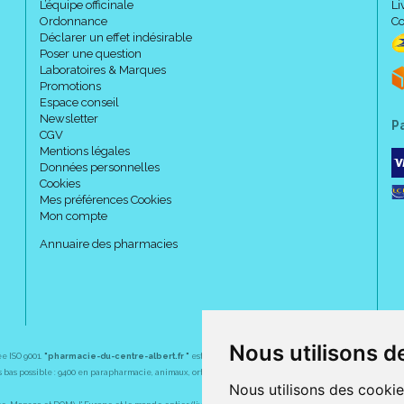
L’équipe officinale
Li
Ordonnance
Co
Déclarer un effet indésirable
Poser une question
Laboratoires & Marques
Promotions
Espace conseil
Newsletter
P
CGV
Mentions légales
Données personnelles
Cookies
Mes préférences Cookies
Mon compte
Annuaire des pharmacies
Nous utilisons d
ée ISO 9001.
"pharmacie-du-centre-albert.fr "
est le site internet de l
a pharmacie du centre
, 32 
plus bas possible : 9400 en parapharmacie, animaux, orthopédie, matériel médical. 1700 en médicaments
Nous utilisons des cookie