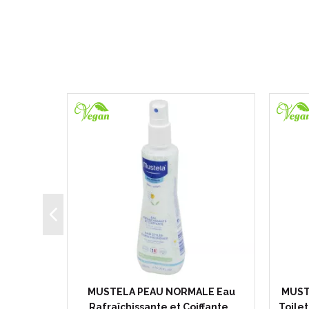
Huile de
MUSTELA PEAU NORMALE Eau
MUST
 l' Huile…
Rafraîchissante et Coiffante…
Toilet