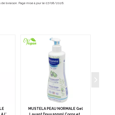
is de livraison. Page mise à jour le 07/08/2026.
LE
MUSTELA PEAU NORMALE Gel
MUSTE
A l'…
Lavant Doux 500ml Corps et…