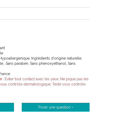
ant
le
ypoallergenique, Ingrédients d'origine naturelle,
ale., Sans paraben, Sans phenoxyethanol, Sans
 France
n
: Éviter tout contact avec les yeux, Ne pique pas les
 sous contrôle dermatologique, Testé sous contrôle
Poser une question ›