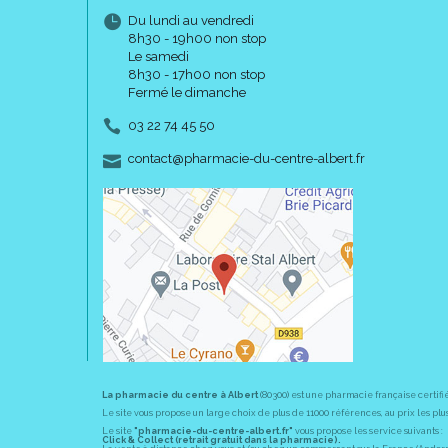
Du lundi au vendredi
8h30 - 19h00 non stop
Le samedi
8h30 - 17h00 non stop
Fermé le dimanche
03 22 74 45 50
-
-
contact
@
pharmacie-du-centre-albert.fr
La pharmacie du centre à Albert
(80300) est une pharmacie française certifi
Le site vous propose un large choix de plus de 11000 références, au prix les 
Le site
"pharmacie-du-centre-albert.fr"
vous propose les service suivants :
Click & Collect (retrait gratuit dans la pharmacie).