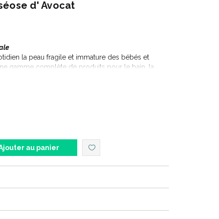
séose d' Avocat
ale
tidien la peau fragile et immature des bébés et
ne gamme complète de produits pour le bain, la
la naissance.
contiennent désormais de l’avocat bio, issu de
Ajouter au panier