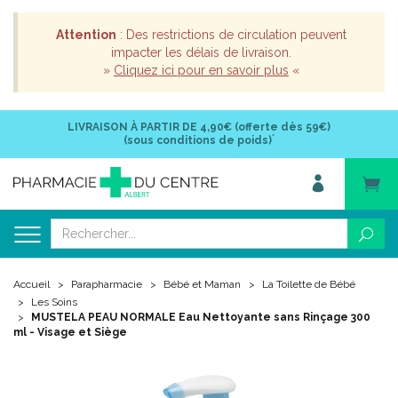
Attention
: Des restrictions de circulation peuvent
impacter les délais de livraison.
»
Cliquez ici pour en savoir plus
«
LIVRAISON À PARTIR DE
4,90€ (offerte dès 59€)
*
(sous conditions de poids)
Accueil
Parapharmacie
Bébé et Maman
La Toilette de Bébé
Les Soins
MUSTELA PEAU NORMALE Eau Nettoyante sans Rinçage 300
ml - Visage et Siège