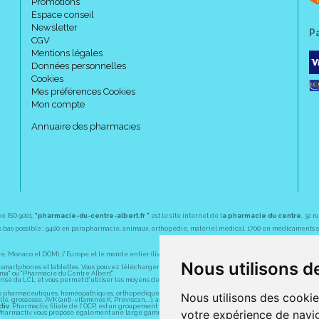
Promotions
Espace conseil
Newsletter
P
CGV
Mentions légales
Données personnelles
Cookies
Mes préférences Cookies
Mon compte
Annuaire des pharmacies
ée ISO 9001.
"pharmacie-du-centre-albert.fr "
est le site internet de l
a pharmacie du centre
, 32 
plus bas possible : 9400 en parapharmacie, animaux, orthopédie, matériel médical. 1700 en médicaments
Monaco et DOM), l' Europe et le monde entier (livraison assuré par Colissimo et ses partenaires à l' ét
Nous utilisons d
martphones et tablettes. Vous pouvez télécharger gratuitement l' application sur l' AppStore (pour iPhon
rma" ou "Pharmacie du Centre Albert".
sé du LCL et vous permet d' utiliser les moyens de paiement suivants : CB, Visa, MasterCard, American
s pharmaceutiques, homéopathiques, orthopédiques, vétérinaires, aide à domicile, parapharmaceutiques,
Nous utilisons des cookie
e, grossesse, AVK (anti-vitamines K, Previscan,...), asthme, anti-coagulants oraux, diag Expert (test be
tiv
. Pharmactiv, filiale de l' OCP, est un groupement fournisseur de services pour la pharmacie. Depui
votre expérience de navig
s. Pharmactiv vous propose également une large gamme de produits cosmétiques à petits prix ainsi que 