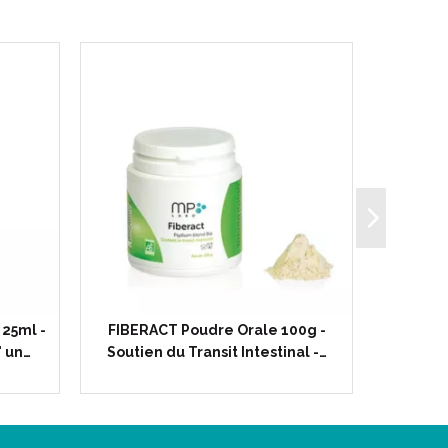
 25ml -
FIBERACT Poudre Orale 100g -
PROAG
' un…
Soutien du Transit Intestinal -…
Prop