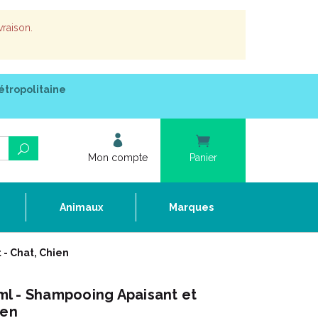
vraison.
étropolitaine
Mon compte
Panier
e
Animaux
Marques
- Chat, Chien
l - Shampooing Apaisant et
ien