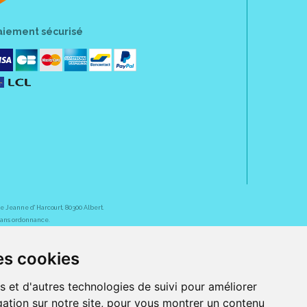
aiement sécurisé
rue Jeanne d' Harcourt, 80300 Albert.
 sans ordonnance.
ranger).
es cookies
e, iPad et iPod touch), ou sur Google Play (pour Androïd 5.0 ou version
 Express, Bancontact, PayPal.
 beauté et bien-être ainsi que différents services : suivi personnalisé,
s et d'autres technologies de suivi pour améliorer
auté de la peau, des cheveux...), mesure de la glycémie, perruques.
s 30 ans, Pharmactiv réunit près de 1500 adhérents pharmaciens autour d' un
ation sur notre site, pour vous montrer un contenu
du matériel médical sous sa marque BetterLife.