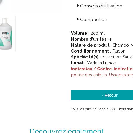
Code EAN : 3401144470921
Conseils d’utilisation
Composition
Volume
: 200 ml
Nombre d’unités
: 1
Nature de produit
: Shampoin
Conditionnement
: Flacon
Spécificité(s)
: pH neutre, Sans
Label
: Made in France
Indication / Contre-indicatio
portée des enfants, Usage exter
‹ Retour
Tous les prix incluent la TVA - hors fra
Découvrez également