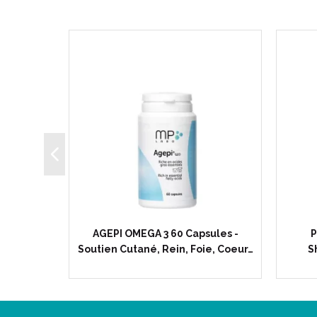
es -
AGEPI OMEGA 3 60 Capsules -
P
ysique -…
Soutien Cutané, Rein, Foie, Coeur…
S