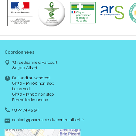
Coordonnées
32 rue Jeanne d’Harcourt
80300 Albert
Du lundi au vendredi
8h30 - 19h00 non stop
Le samedi
8h30 - 17h00 non stop
Fermé le dimanche
03 22 74 45 50
-
-
contact
@
pharmacie-du-centre-albert.fr