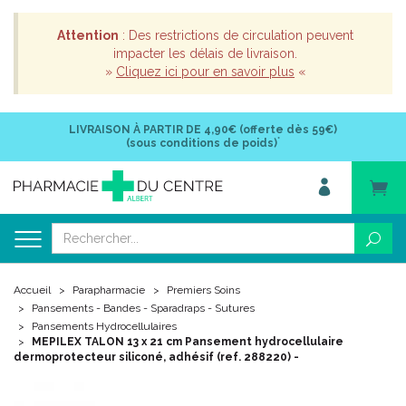
Attention
: Des restrictions de circulation peuvent
impacter les délais de livraison.
»
Cliquez ici pour en savoir plus
«
LIVRAISON À PARTIR DE
4,90€ (offerte dès 59€)
*
(sous conditions de poids)
Accueil
Parapharmacie
Premiers Soins
Pansements - Bandes - Sparadraps - Sutures
Pansements Hydrocellulaires
MEPILEX TALON 13 x 21 cm Pansement hydrocellulaire
dermoprotecteur siliconé, adhésif (ref. 288220) -