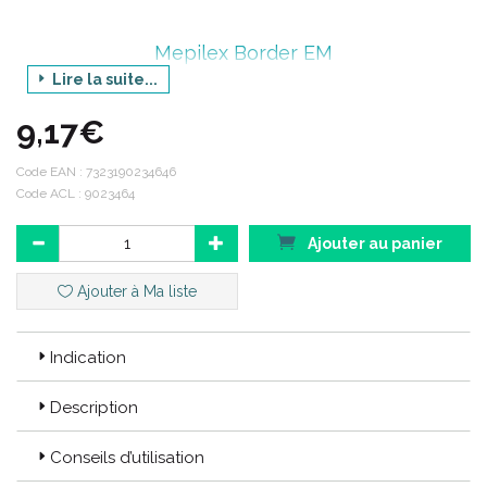
Mepilex Border EM
Lire la suite...
9,17€
devient
Code EAN :
7323190234646
Mepilex Border FLEX EM
Code ACL : 9023464
Ajouter au panier
Ajouter à Ma liste
Indication
Description
Conseils d’utilisation