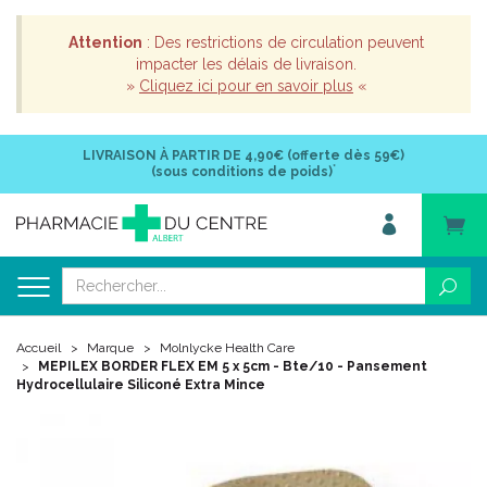
Attention
: Des restrictions de circulation peuvent
impacter les délais de livraison.
»
Cliquez ici pour en savoir plus
«
LIVRAISON À PARTIR DE
4,90€ (offerte dès 59€)
*
(sous conditions de poids)
Accueil
Marque
Molnlycke Health Care
MEPILEX BORDER FLEX EM 5 x 5cm - Bte/10 - Pansement
Hydrocellulaire Siliconé Extra Mince