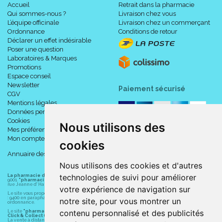
Accueil
Retrait dans la pharmacie
Qui sommes-nous ?
Livraison chez vous
L’équipe officinale
Livraison chez un commerçant
Ordonnance
Conditions de retour
Déclarer un effet indésirable
Poser une question
Laboratoires & Marques
Promotions
Espace conseil
Newsletter
Paiement sécurisé
CGV
Mentions légales
Données personnelles
Cookies
Nous utilisons des
Mes préférences Cookies
Mon compte
cookies
Annuaire des pharmacies
Nous utilisons des cookies et d'autres
technologies de suivi pour améliorer
La pharmacie du centre à Albert
(80300) est une pharmacie française certifiée ISO
9001.
"pharmacie-du-centre-albert.fr "
est le site internet de l
a pharmacie du centre
, 32
rue Jeanne d' Harcourt, 80300 Albert.
votre expérience de navigation sur
Le site vous propose un large choix de plus de 11000 références, au prix les plus bas possible
: 9400 en parapharmacie, animaux, orthopédie, matériel médical. 1700 en médicaments sans
notre site, pour vous montrer un
ordonnance.
contenu personnalisé et des publicités
Le site
"pharmacie-du-centre-albert.fr"
vous propose les service suivants :
Click & Collect (retrait gratuit dans la pharmacie).
La vente à distance chez vous et/ou chez un commerçant sur la France (Andorre, Monaco et