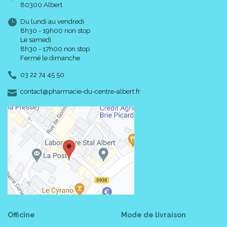
80300 Albert
Du lundi au vendredi
8h30 - 19h00 non stop
Le samedi
8h30 - 17h00 non stop
Fermé le dimanche
03 22 74 45 50
-
-
contact
@
pharmacie-du-centre-albert.fr
Officine
Mode de livraison