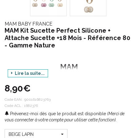
MAM BABY FRANCE
MAM Kit Sucette Perfect Silicone +
Attache Sucette +18 Mois - Référence 80
- Gamme Nature
MAM
Lire la suite...
Gamme : SUCETTES - ACCESSOIRES
8,90€
Produit : KIT SUCETTE PERFECT SILICONE +
ATTACHE SUCETTE
Code EAN :
9001616823763
Age : 18 MOIS ET +
Code ACL : 1682376
Prévenez-moi dès que le produit est disponible
Motif : NATURE
(Merci de
vous connecter à votre compte pour utiliser cette fonction).
Conditionnement : 1 sucette Perfect + 1 attache-
sucette
BEIGE LAPIN