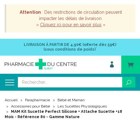
Attention
: Des restrictions de circulation peuvent
impacter les délais de livraison.
»
Cliquez ici pour en savoir plus
«
LIVRAISON À PARTIR DE
4,90€ (offerte dès 59€)
*
(sous conditions de poids)
Accueil
Parapharmacie
Bébé et Maman
Accessoires pour Bébé
Les Sucettes Physiologiques
MAM Kit Sucette Perfect Silicone + Attache Sucette +18
Mois - Référence 80 - Gamme Nature