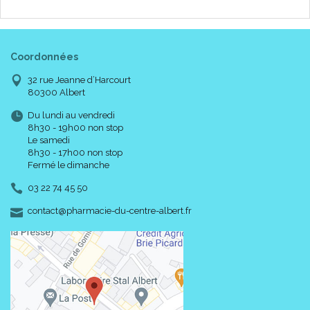
Coordonnées
32 rue Jeanne d’Harcourt
80300 Albert
Du lundi au vendredi
8h30 - 19h00 non stop
Le samedi
8h30 - 17h00 non stop
Fermé le dimanche
03 22 74 45 50
-
-
contact
@
pharmacie-du-centre-albert.fr