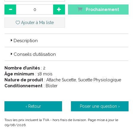
Prochainement
Choisir le motif dans le menu déroulant
Ajouter à Ma liste
MAM a reçu le prix de la Commission Européenne pour la
sécurité des produits.
Description
Sucette 100 % silicone ultra compacte et légère pour les
nouveau-nés.
Conseils d’utilisation
Elle est donc particulièrement hygiénique et facile à nettoyer
Nombre d’unités
: 2
Âge minimum
: 18 mois
Code ACL : 60195..
Nature de produit
: Attache Sucette, Sucette Physiologique
Code EAN : 9001616823763
Conditionnement
: Blister
‹ Retour
Poser une question ›
Tous les prix incluent la TVA - hors frais de livraison. Page mise à jour le
09/08/2026.