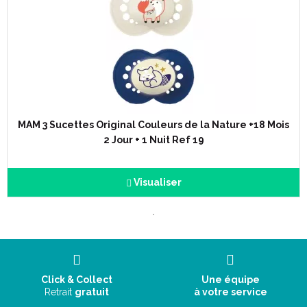
obscurité.
Disponible avec MAM Téterelle douce comme la soie.
Adaptée à la mâchoire.
Préserve la peau.
Livré dans un étui stérilisé et très pratique et pour le
transport.
Garcon (bleu) ou Fille (rose).
S' utilise avec
l' attache sucette MAM
.
MAM 3 Sucettes Original Couleurs de la Nature +18 Mois
2 Jour + 1 Nuit Ref 19
Visualiser
Click & Collect
Une équipe
Retrait
gratuit
à votre service