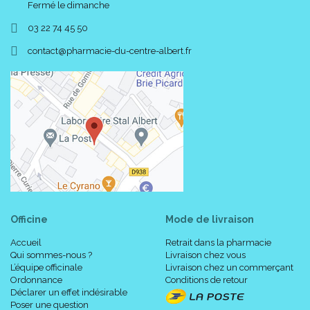
Fermé le dimanche
03 22 74 45 50
-
-
contact
@
pharmacie-du-centre-albert.fr
1. COLLERETTE
Collerette parfaitement adaptée. De grands trous d’
aération préservent la peau.
2. UTILISATION AISEE
Un bouton facile à saisir, toujours à la bonne place et bien
en main. Brille dans le noir.
3. DESIGN MAM
Design fonctionnel. La tétine a une forme anatomique
respectueuse du développement de la mâchoire – elle s’
Officine
Mode de livraison
adapte individuellement.
Accueil
Retrait dans la pharmacie
Qui sommes-nous ?
Livraison chez vous
4. TETINE SILK
L’équipe officinale
Livraison chez un commerçant
Ordonnance
Conditions de retour
Tétine douce comme la soie. Tétine douce comme la
Déclarer un effet indésirable
soie, au toucher moelleux – douceur à nulle autre pareille.
Poser une question