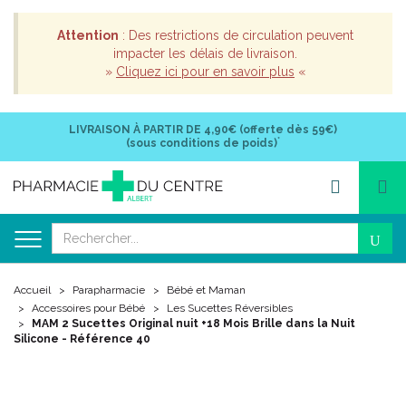
Attention
: Des restrictions de circulation peuvent
impacter les délais de livraison.
»
Cliquez ici pour en savoir plus
«
LIVRAISON À PARTIR DE
4,90€ (offerte dès 59€)
*
(sous conditions de poids)
Accueil
Parapharmacie
Bébé et Maman
Accessoires pour Bébé
Les Sucettes Réversibles
MAM 2 Sucettes Original nuit +18 Mois Brille dans la Nuit
Silicone - Référence 40