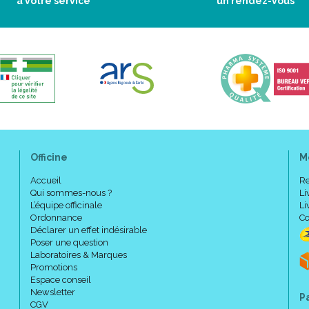
à votre service
un rendez-vous
Officine
M
Accueil
Re
Qui sommes-nous ?
Li
L’équipe officinale
Li
Ordonnance
Co
Déclarer un effet indésirable
Poser une question
Laboratoires & Marques
Promotions
Espace conseil
Newsletter
P
CGV