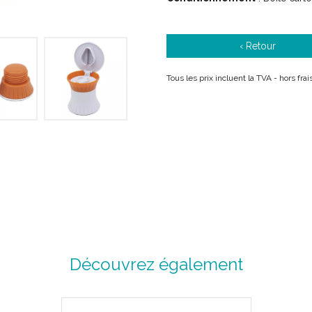
‹ Retour
Tous les prix incluent la TVA - hors fr
Découvrez également