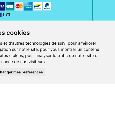
es cookies
s et d'autres technologies de suivi pour améliorer
ation sur notre site, pour vous montrer un contenu
ités ciblées, pour analyser le trafic de notre site et
nance de nos visiteurs.
rue Jeanne d' Harcourt, 80300 Albert.
 sans ordonnance.
hanger mes préférences
ranger).
e, iPad et iPod touch), ou sur Google Play (pour Androïd 5.0 ou version
 Express, Bancontact, PayPal.
 beauté et bien-être ainsi que différents services : suivi personnalisé,
auté de la peau, des cheveux...), mesure de la glycémie, perruques.
s 30 ans, Pharmactiv réunit près de 1500 adhérents pharmaciens autour d' un
du matériel médical sous sa marque BetterLife.