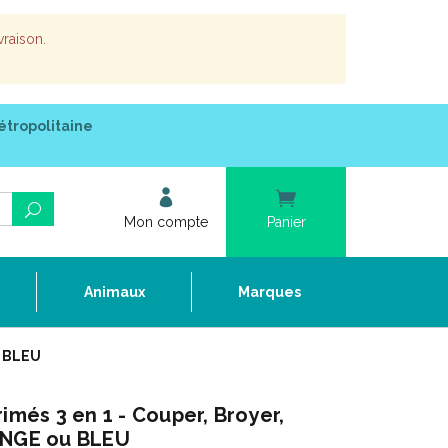
vraison.
étropolitaine
Mon compte
Panier
e
Animaux
Marques
u BLEU
imés 3 en 1 - Couper, Broyer,
ANGE ou BLEU