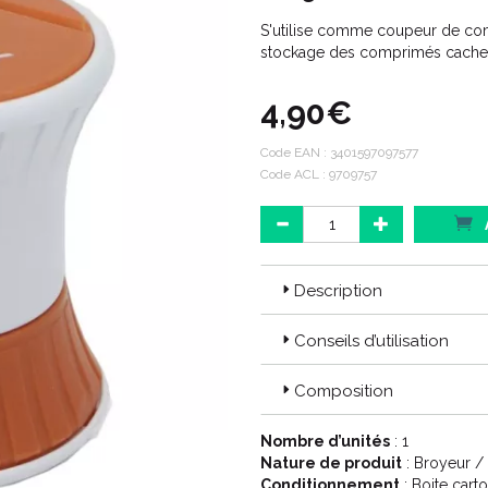
S'utilise comme coupeur de co
stockage des comprimés cache
4,90€
Code EAN :
3401597097577
Code ACL : 9709757
Description
Conseils d’utilisation
Composition
Nombre d’unités
: 1
Nature de produit
: Broyeur 
Conditionnement
: Boite cart