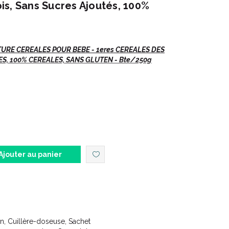
s, Sans Sucres Ajoutés, 100%
TURE CEREALES POUR BEBE - 1eres CEREALES DES
ES, 100% CEREALES, SANS GLUTEN
- Bte/250g
jeuner.
iles Blédine®, mélangées au lait, offrent à bébé un
ge gamme des recettes gourmandes et savoureuses
te progressive des goûts selon chaque âge.
origine 100% française et un produit fabriqué en
Ajouter au panier
urrisson à partir de 4 mois.
on, Cuillère-doseuse, Sachet