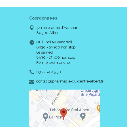
Coordonnées
32 rue Jeanne d’Harcourt
80300 Albert
Du lundi au vendredi
8h30 - 19h00 non stop
Le samedi
8h30 - 17h00 non stop
Fermé le dimanche
03 22 74 45 50
-
-
contact
@
pharmacie-du-centre-albert.fr