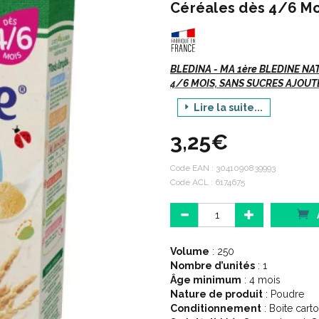
Céréales dès 4/6 Moi
BLEDINA - MA 1ère BLEDINE NA
4/6 MOIS, SANS SUCRES AJOUT
Lire la suite...
Recommandé pour le petit dé
Une touche de céréales infant
3,25€
vrai moment plaisir. La lar
Blédine® permet la découver
Code EAN :
3041090839993
Blédine® garantit son blé d’ 
Code ACL : 6174675
Rhône-Alpes.
Indications :
Volume
: 250
Nombre d’unités
: 1
Âge minimum
: 4 mois
Alimentation diversifiée du no
Nature de produit
: Poudre
Conditionnement
: Boite cart