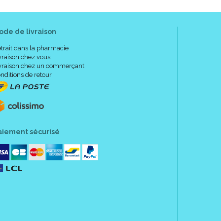
es recommandée (3 cuillères à soupe rase = environ
ution, agiter le biberon en 2 temps :
ode de livraison
ant rouler entre vos mains pendant 10 secondes,
nt 10 secondes.
trait dans la pharmacie
vraison chez vous
nfantile épaissie, adapter la tétine et diminuer la
vraison chez un commerçant
nditions de retour
aiement sécurisé
 température ambiante dans un endroit propre et sec.
de la chaleur et de l' humidité.
ter l' appétit de l' enfant. S' il refuse de terminer son
consommé.