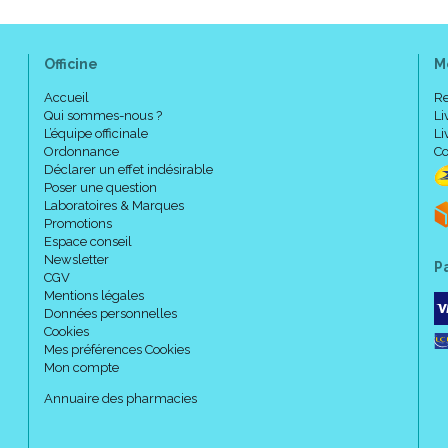
Verser la quantité de céréal
12g) dans le biberon.
Pour obtenir une bonne dissol
Officine
M
Circulairement en le fais
Puis verticalement penda
Accueil
Re
Qui sommes-nous ?
Li
Si vous utilisez une préparation i
L’équipe officinale
Li
quantité de céréales ajoutée.
Ordonnance
Co
Déclarer un effet indésirable
Poser une question
Laboratoires & Marques
Précautions d' emploi :
Promotions
Espace conseil
Newsletter
P
CGV
Avant ouverture, conserver à
Mentions légales
Conserver le produit à l'abri 
Données personnelles
Ne pas ajouter de sel.
Cookies
Il est important de bien respec
Mes préférences Cookies
biberon, jeter le reste non 
Mon compte
Annuaire des pharmacies
Composition :