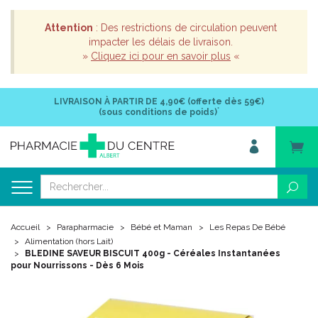
Attention
: Des restrictions de circulation peuvent
impacter les délais de livraison.
»
Cliquez ici pour en savoir plus
«
LIVRAISON À PARTIR DE
4,90€ (offerte dès 59€)
*
(sous conditions de poids)
Accueil
Parapharmacie
Bébé et Maman
Les Repas De Bébé
Alimentation (hors Lait)
BLEDINE SAVEUR BISCUIT 400g - Céréales Instantanées
pour Nourrissons - Dès 6 Mois