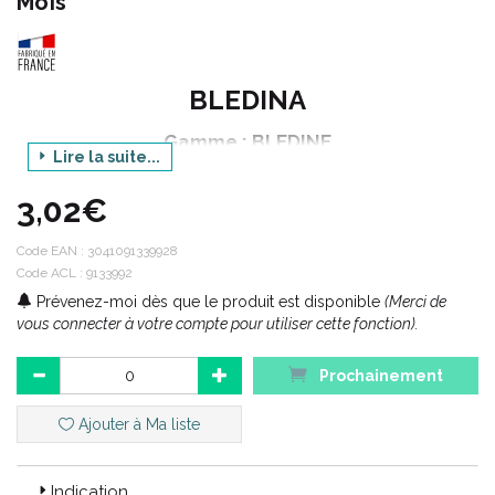
Mois
BLEDINA
Gamme : BLEDINE
Lire la suite...
Produit : SAVEUR BISCUIT
3,02€
Contenance : 400 g
Code EAN :
3041091339928
Code ACL : 9133992
Code ACL : 9133992
Prévenez-moi dès que le produit est disponible
(Merci de
Code EAN : 3041091339928
vous connecter à votre compte pour utiliser cette fonction).
Prochainement
Ajouter à Ma liste
Indication