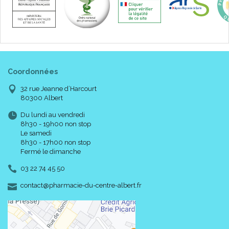
Coordonnées
32 rue Jeanne d’Harcourt
80300 Albert
Du lundi au vendredi
8h30 - 19h00 non stop
Le samedi
8h30 - 17h00 non stop
Fermé le dimanche
03 22 74 45 50
-
-
contact
@
pharmacie-du-centre-albert.fr