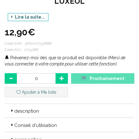
LUXEOL
Lire la suite...
Gamme : SHAMPOOING
12,90€
Produit : VOLUMATEUR
Contenance : 200 ML
Code EAN :
3760007337888
Code ACL : 0733788
Prévenez-moi dès que le produit est disponible
(Merci de
Code ACL : 0733788
vous connecter à votre compte pour utiliser cette fonction).
Code EAN : 3760007337888
Prochainement
Ajouter à Ma liste
description
Conseil d'utilisation