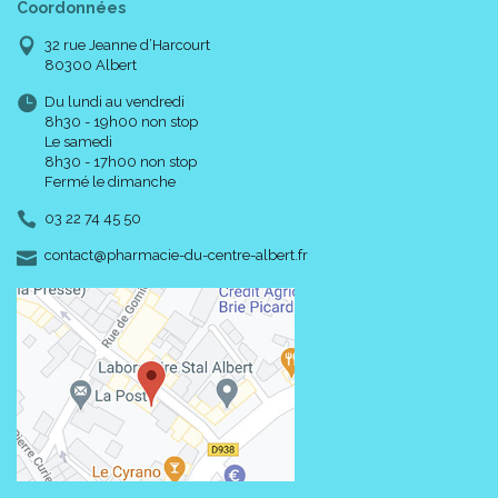
Coordonnées
32 rue Jeanne d’Harcourt
80300 Albert
Du lundi au vendredi
8h30 - 19h00 non stop
Le samedi
8h30 - 17h00 non stop
Fermé le dimanche
03 22 74 45 50
-
-
contact
@
pharmacie-du-centre-albert.fr