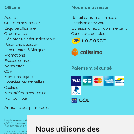
Officine
Mode de livraison
Accueil
Retrait dans la pharmacie
Qui sommes-nous ?
Livraison chez vous
L’équipe officinale
Livraison chez un commerçant
Ordonnance
Conditions de retour
Déclarer un effet indésirable
Poser une question
Laboratoires & Marques
Promotions
Espace conseil
Newsletter
Paiement sécurisé
CGV
Mentions légales
Données personnelles
Cookies
Mes préférences Cookies
Mon compte
Annuaire des pharmacies
La pharmacie du centre à Albert
(80300) est une pharmacie française certifiée ISO
9001.
"pharmacie-du-centre-albert.fr "
est le site internet de l
a pharmacie du centre
, 32
rue Jeanne d' Harcourt, 80300 Albert.
Nous utilisons des
Le site vous propose un large choix de plus de 11000 références, au prix les plus bas possible
: 9400 en parapharmacie, animaux, orthopédie, matériel médical. 1700 en médicaments sans