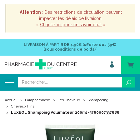
Attention
: Des restrictions de circulation peuvent
impacter les délais de livraison.
»
Cliquez ici pour en savoir plus
«
LIVRAISON À PARTIR DE
4,90€ (offerte dès 59€)
*
(sous conditions de poids)
Accueil
Parapharmacie
Les Cheveux
Shampooing
Cheveux Fins
LUXEOL Shampoing Volumateur 200ml -3760007337888