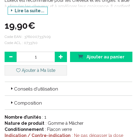
Luxéol est recommandé pour les cheveux et les ongles. Il aide
à stimuler les cheveux et à améliorer leur croissance. Il contient
Lire la suite...
de la prêle des champs qui contribue à activer la croissance des
cheveux et à les fortifier. Il est composé également de sélénium
19,90€
et de zinc pour des cheveux et des ongles en bonne santé. Les
gummies ont un goût framboise.
Code EAN :
3760007337109
Code ACL : 0733710
Ajouter au panier
Ajouter à Ma liste
Conseils d'utilisation
Composition
Nombre d’unités
: 1
Nature de produit
: Gomme à Mâcher
Conditionnement
: Flacon verre
Indication / Contre-indication
: Ne pas dépasser la dose