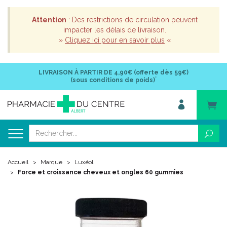
Attention
: Des restrictions de circulation peuvent
impacter les délais de livraison.
»
Cliquez ici pour en savoir plus
«
LIVRAISON À PARTIR DE
4,90€ (offerte dès 59€)
*
(sous conditions de poids)
Accueil
Marque
Luxéol
Force et croissance cheveux et ongles 60 gummies