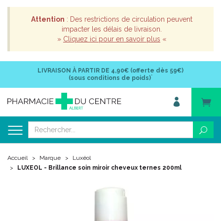
Attention
: Des restrictions de circulation peuvent
impacter les délais de livraison.
»
Cliquez ici pour en savoir plus
«
LIVRAISON À PARTIR DE
4,90€ (offerte dès 59€)
*
(sous conditions de poids)
Accueil
Marque
Luxéol
LUXEOL - Brillance soin miroir cheveux ternes 200ml