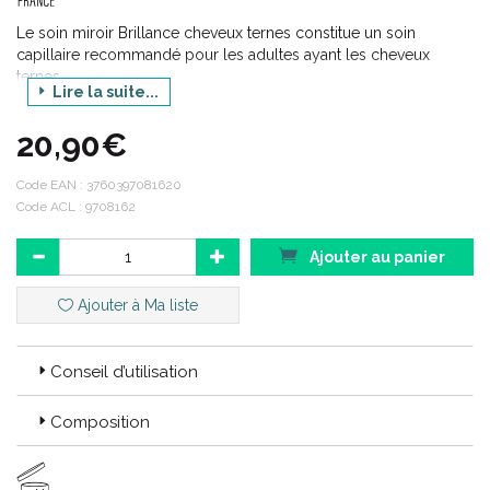
Le soin miroir Brillance cheveux ternes constitue un soin
capillaire recommandé pour les adultes ayant les cheveux
ternes.
Lire la suite...
Il est formulé à base : de dérivés de sucre, d’extrait d’algue
brune, d’huile de macadamia, de vinaigre de cidre qui
20,90€
nourrissent et lissent la fibre capillaire, gainent les cheveux,
facilitent le démêlage, réduisent les frisottis, apportent douceur,
Code EAN :
3760397081620
souplesse et brillance miroir, disciplinent la chevelure sans effet
Code ACL : 9708162
gras.
Ajouter au panier
Ajouter à Ma liste
Conseil d’utilisation
Composition