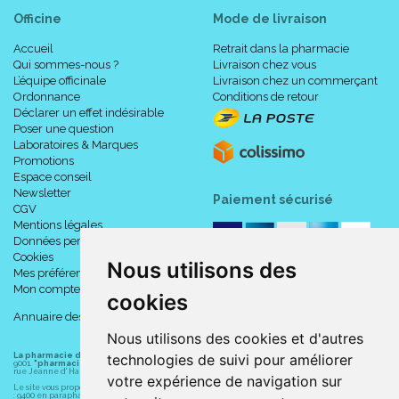
Officine
Mode de livraison
Accueil
Retrait dans la pharmacie
Qui sommes-nous ?
Livraison chez vous
L’équipe officinale
Livraison chez un commerçant
Ordonnance
Conditions de retour
Déclarer un effet indésirable
Poser une question
Laboratoires & Marques
Promotions
Espace conseil
Newsletter
Paiement sécurisé
CGV
Mentions légales
Données personnelles
Cookies
Nous utilisons des
Mes préférences Cookies
Mon compte
cookies
Annuaire des pharmacies
Nous utilisons des cookies et d'autres
La pharmacie du centre à Albert
(80300) est une pharmacie française certifiée ISO
technologies de suivi pour améliorer
9001.
"pharmacie-du-centre-albert.fr "
est le site internet de l
a pharmacie du centre
, 32
rue Jeanne d' Harcourt, 80300 Albert.
votre expérience de navigation sur
Le site vous propose un large choix de plus de 11000 références, au prix les plus bas possible
: 9400 en parapharmacie, animaux, orthopédie, matériel médical. 1700 en médicaments sans