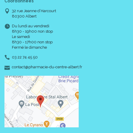
Coordonnées
32 rue Jeanne d’Harcourt
80300 Albert
Du lundi au vendredi
8h30 - 19h00 non stop
Le samedi
8h30 - 17h00 non stop
Fermé le dimanche
03 22 74 45 50
-
-
contact
@
pharmacie-du-centre-albert.fr