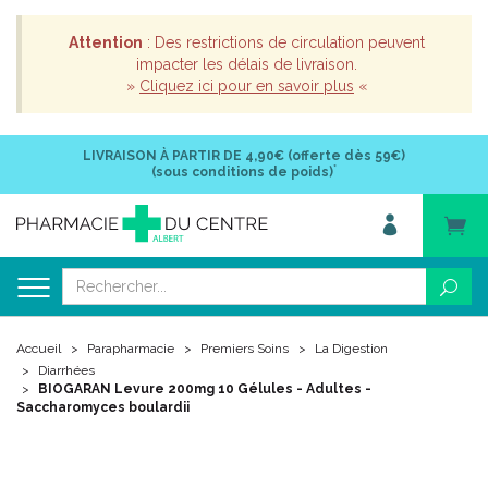
Attention
: Des restrictions de circulation peuvent
impacter les délais de livraison.
»
Cliquez ici pour en savoir plus
«
LIVRAISON À PARTIR DE
4,90€ (offerte dès 59€)
*
(sous conditions de poids)
Accueil
Parapharmacie
Premiers Soins
La Digestion
Diarrhées
BIOGARAN Levure 200mg 10 Gélules - Adultes -
Saccharomyces boulardii