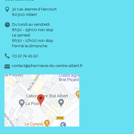
32 rue Jeanne d’Harcourt
80300 Albert
Du lundi au vendredi
8h30 - 19h00 non stop
Le samedi
8h30 - 17h00 non stop
Fermé le dimanche
03 22 74 45 50
-
-
contact
@
pharmacie-du-centre-albert.fr