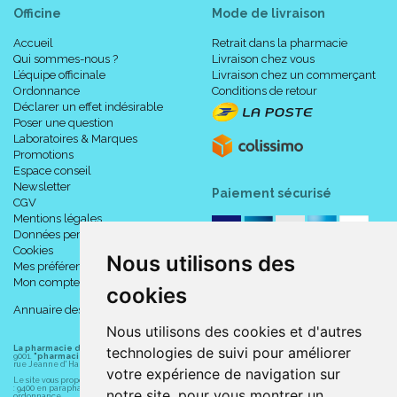
Officine
Mode de livraison
Accueil
Retrait dans la pharmacie
Qui sommes-nous ?
Livraison chez vous
L’équipe officinale
Livraison chez un commerçant
Ordonnance
Conditions de retour
Déclarer un effet indésirable
Poser une question
Laboratoires & Marques
Promotions
Espace conseil
Newsletter
Paiement sécurisé
CGV
Mentions légales
Données personnelles
Cookies
Nous utilisons des
Mes préférences Cookies
Mon compte
cookies
Annuaire des pharmacies
Nous utilisons des cookies et d'autres
La pharmacie du centre à Albert
(80300) est une pharmacie française certifiée ISO
technologies de suivi pour améliorer
9001.
"pharmacie-du-centre-albert.fr "
est le site internet de l
a pharmacie du centre
, 32
rue Jeanne d' Harcourt, 80300 Albert.
votre expérience de navigation sur
Le site vous propose un large choix de plus de 11000 références, au prix les plus bas possible
: 9400 en parapharmacie, animaux, orthopédie, matériel médical. 1700 en médicaments sans
notre site, pour vous montrer un
ordonnance.