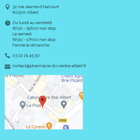
32 rue Jeanne d’Harcourt
80300 Albert
Du lundi au vendredi
8h30 - 19h00 non stop
Le samedi
8h30 - 17h00 non stop
Fermé le dimanche
03 22 74 45 50
-
-
contact
@
pharmacie-du-centre-albert.fr