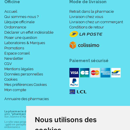
Officine
Mode de livraison
Accueil
Retrait dans la pharmacie
Qui sommes-nous ?
Livraison chez vous
L’équipe officinale
Livraison chez un commerçant
Ordonnance
Conditions de retour
Déclarer un effet indésirable
Poser une question
Laboratoires & Marques
Promotions
Espace conseil
Newsletter
Paiement sécurisé
CGV
Mentions légales
Données personnelles
Cookies
Mes préférences Cookies
Mon compte
Annuaire des pharmacies
La pharmacie du centre à Albert
(80300) est une pharmacie française certifiée ISO
9001.
"pharmacie-du-centre-albert.fr "
est le site internet de l
a pharmacie du centre
, 32
rue Jeanne d' Harcourt, 80300 Albert.
Nous utilisons des
Le site vous propose un large choix de plus de 11000 références, au prix les plus bas possible
: 9400 en parapharmacie, animaux, orthopédie, matériel médical. 1700 en médicaments sans
ordonnance.