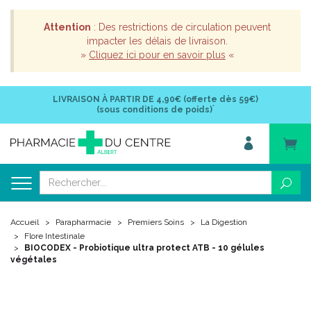
Attention
: Des restrictions de circulation peuvent
impacter les délais de livraison.
»
Cliquez ici pour en savoir plus
«
LIVRAISON À PARTIR DE
4,90€ (offerte dès 59€)
*
(sous conditions de poids)
Accueil
Parapharmacie
Premiers Soins
La Digestion
Flore Intestinale
BIOCODEX - Probiotique ultra protect ATB - 10 gélules
végétales