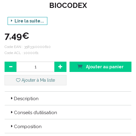
BIOCODEX
Lire la suite...
Gamme : COMPLÉMENT ALIMENTAIRE
7,49€
Produit : ULTRA PROTECT ATB
PROBIOTIQUE
Code EAN :
3583310000610
Code ACL : 1000061
Contenance : 10 GÉLULES VÉGÉTALES
Ajouter au panier
Ajouter à Ma liste
Code EAN : 3583310000610
Code ACL : 1000061
Description
Conseils d’utilisation
Composition