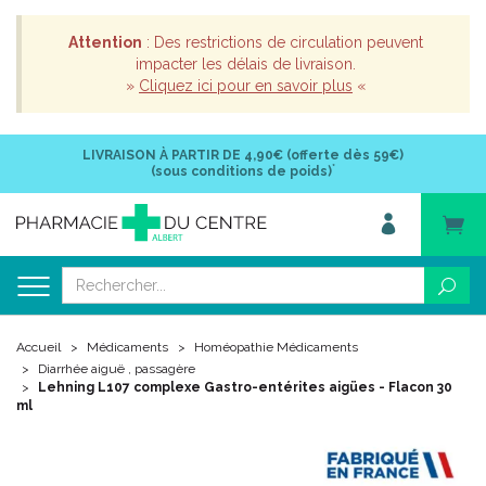
Attention
: Des restrictions de circulation peuvent
impacter les délais de livraison.
»
Cliquez ici pour en savoir plus
«
LIVRAISON À PARTIR DE
4,90€ (offerte dès 59€)
*
(sous conditions de poids)
Accueil
Médicaments
Homéopathie Médicaments
Diarrhée aiguë , passagère
Lehning L107 complexe Gastro-entérites aigües - Flacon 30
ml