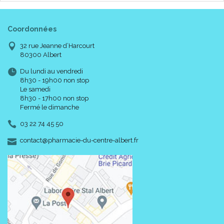
Coordonnées
32 rue Jeanne d’Harcourt
80300 Albert
Du lundi au vendredi
8h30 - 19h00 non stop
Le samedi
8h30 - 17h00 non stop
Fermé le dimanche
03 22 74 45 50
-
-
contact
@
pharmacie-du-centre-albert.fr