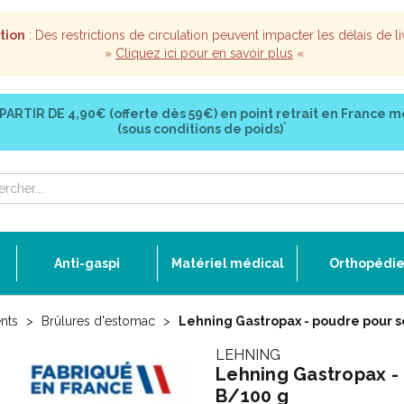
tion
: Des restrictions de circulation peuvent impacter les délais de li
»
Cliquez ici pour en savoir plus
«
 PARTIR DE
4,90€ (offerte dès 59€)
en point retrait en France m
*
(sous conditions de poids)
Anti-gaspi
Matériel médical
Orthopédi
nts
Brûlures d'estomac
Lehning Gastropax - poudre pour s
LEHNING
Lehning Gastropax - 
B/100 g