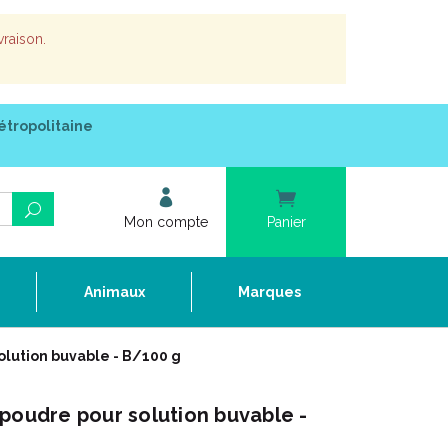
vraison.
étropolitaine
Mon compte
Panier
e
Animaux
Marques
olution buvable - B/100 g
poudre pour solution buvable -