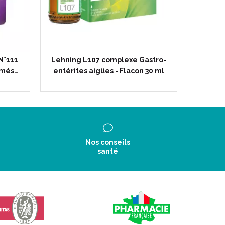
N°111
Lehning L107 complexe Gastro-
imés…
entérites aigües - Flacon 30 ml
Nos conseils
santé