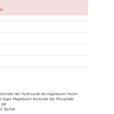
le
arbonate de), Hydroxyde de magnésium, Kaolin
 léger, Magnésium (trisilicate de), Phosphate
 de)
on, Sachet