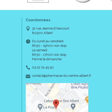
Coordonnées
32 rue Jeanne d’Harcourt
80300 Albert
Du lundi au vendredi
8h30 - 19h00 non stop
Le samedi
8h30 - 17h00 non stop
Fermé le dimanche
03 22 74 45 50
-
-
contact
@
pharmacie-du-centre-albert.fr