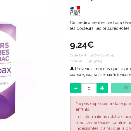
Ce médicament est indiqué dans
les douleurs, les brûlures et les
9,24€
Code EAN :
3400930430859
Code ACL : 3043085
Prévenez-moi dès que le prod
compte pour utiliser cette fonction
Ne pas dépasser la dose jou
enfants.
Les informations relatives au
médicamenteuses, contre-indi
indésirables...) ainsi que la 