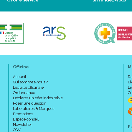
à votre service
un rendez-vous
Officine
M
Accueil
Re
Qui sommes-nous ?
Li
L’équipe officinale
Li
Ordonnance
Co
Déclarer un effet indésirable
Poser une question
Laboratoires & Marques
Promotions
Espace conseil
Newsletter
P
CGV