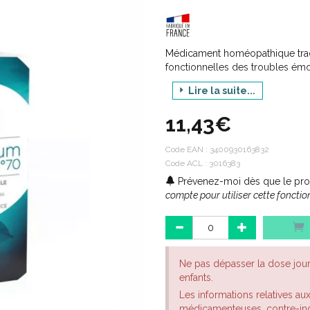
Médicament homéopathique tradit
fonctionnelles des troubles émoti
Lire la suite...
11,43€
Code EAN :
3400930163832
Code ACL : 3016383
Prévenez-moi dès que le prod
compte pour utiliser cette fonction
Ne pas dépasser la dose jou
enfants.
Les informations relatives au
médicamenteuses, contre-indi