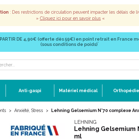
tion
: Des restrictions de circulation peuvent impacter les délais de li
»
Cliquez ici pour en savoir plus
«
 PARTIR DE
4,90€ (offerte dès 59€)
en point retrait en France m
*
(sous conditions de poids)
Anti-gaspi
Matériel médical
Orthopédi
nts
Anxiété, Stress
Lehning Gelsemium N°70 complexe Anxi
LEHNING
Lehning Gelsemium N
ml