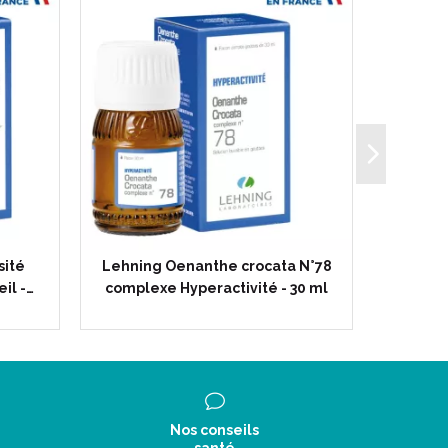
sité
Lehning Oenanthe crocata N°78
Lehn
il -…
complexe Hyperactivité - 30 ml
digesti
Nos conseils