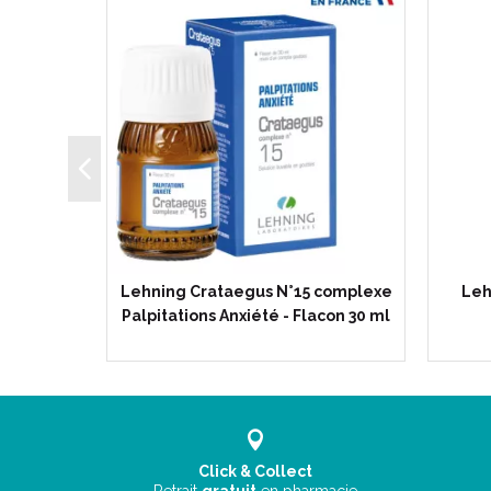
uleurs
Lehning Crataegus N°15 complexe
Leh
ss - 80…
Palpitations Anxiété - Flacon 30 ml
Click & Collect