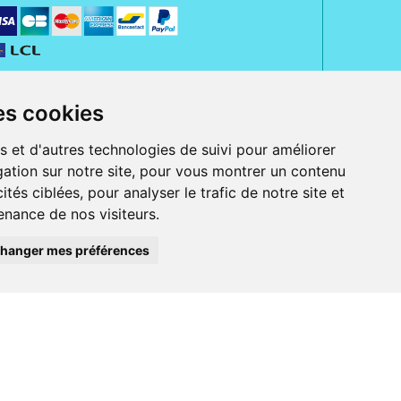
es cookies
s et d'autres technologies de suivi pour améliorer
ation sur notre site, pour vous montrer un contenu
ités ciblées, pour analyser le trafic de notre site et
nance de nos visiteurs.
rue Jeanne d' Harcourt, 80300 Albert.
 sans ordonnance.
hanger mes préférences
ranger).
e, iPad et iPod touch), ou sur Google Play (pour Androïd 5.0 ou version
 Express, Bancontact, PayPal.
 beauté et bien-être ainsi que différents services : suivi personnalisé,
auté de la peau, des cheveux...), mesure de la glycémie, perruques.
s 30 ans, Pharmactiv réunit près de 1500 adhérents pharmaciens autour d' un
du matériel médical sous sa marque BetterLife.