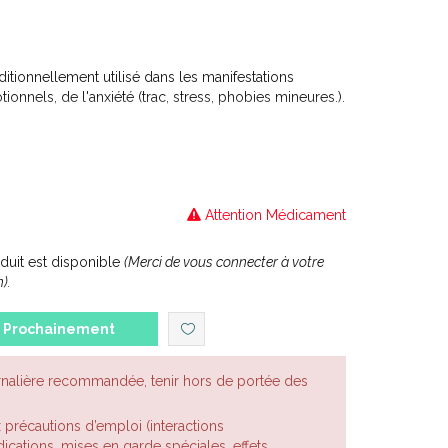
ionnellement utilisé dans les manifestations
onnels, de l'anxiété (trac, stress, phobies mineures.).
Attention Médicament
uit est disponible
(Merci de vous connecter à votre
).
Prochainement
rnalière recommandée, tenir hors de portée des
x précautions d’emploi (interactions
cations, mises en garde spéciales, effets