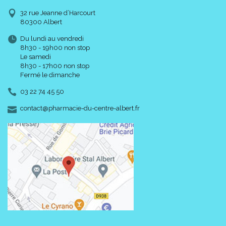
32 rue Jeanne d’Harcourt
80300 Albert
Du lundi au vendredi
8h30 - 19h00 non stop
Le samedi
8h30 - 17h00 non stop
Fermé le dimanche
03 22 74 45 50
-
-
contact
@
pharmacie-du-centre-albert.fr