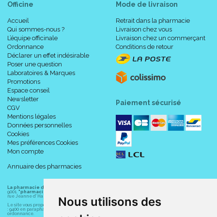
Officine
Mode de livraison
Accueil
Retrait dans la pharmacie
Qui sommes-nous ?
Livraison chez vous
L’équipe officinale
Livraison chez un commerçant
Ordonnance
Conditions de retour
Déclarer un effet indésirable
Poser une question
Laboratoires & Marques
Promotions
Espace conseil
Newsletter
Paiement sécurisé
CGV
Mentions légales
Données personnelles
Cookies
Mes préférences Cookies
Mon compte
Annuaire des pharmacies
La pharmacie du centre à Albert
(80300) est une pharmacie française certifiée ISO
9001.
"pharmacie-du-centre-albert.fr "
est le site internet de l
a pharmacie du centre
, 32
rue Jeanne d' Harcourt, 80300 Albert.
Nous utilisons des
Le site vous propose un large choix de plus de 11000 références, au prix les plus bas possible
: 9400 en parapharmacie, animaux, orthopédie, matériel médical. 1700 en médicaments sans
ordonnance.