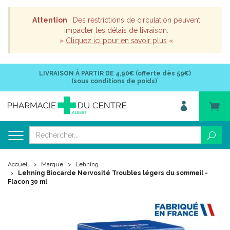
Attention
: Des restrictions de circulation peuvent
impacter les délais de livraison.
»
Cliquez ici pour en savoir plus
«
LIVRAISON À PARTIR DE
4,90€ (offerte dès 59€)
*
(sous conditions de poids)
Accueil
Marque
Lehning
Lehning Biocarde Nervosité Troubles légers du sommeil -
Flacon 30 ml