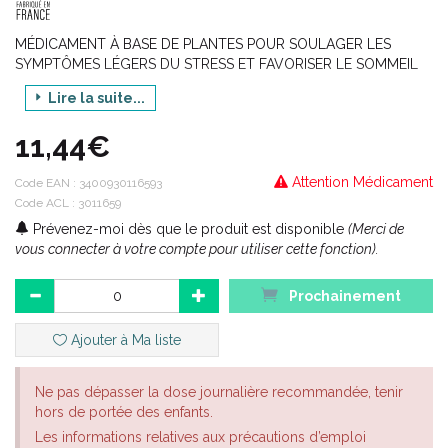
MÉDICAMENT À BASE DE PLANTES POUR SOULAGER LES
SYMPTÔMES LÉGERS DU STRESS ET FAVORISER LE SOMMEIL
Médicament traditionnel à base de plantes utilisé pour :
Lire la suite...
1) soulager les symptômes des troubles cardiaques
11,44€
temporaires d'origine nerveuse (palpitations, perception
exagérée des battements cardiaques liée à une anxiété légère),
Attention Médicament
sous réserve que toute pathologie grave ait été préalablement
Code EAN :
3400930116593
écartée par un médecin.
Code ACL : 3011659
Prévenez-moi dès que le produit est disponible
(Merci de
2) soulager les symptômes légers du stress et favoriser le
vous connecter à votre compte pour utiliser cette fonction).
sommeil.
Son usage est réservé aux indications spécifiées sur la base
Prochainement
exclusive de l'ancienneté de l'usage.
BIOCARDE, solution buvable est indiqué chez les adultes.
Ajouter à Ma liste
Ne pas dépasser la dose journalière recommandée, tenir
hors de portée des enfants.
Les informations relatives aux précautions d’emploi