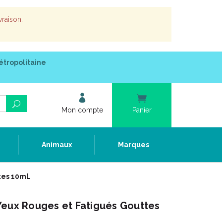
vraison.
étropolitaine
Mon compte
Panier
e
Animaux
Marques
ttes 10mL
Yeux Rouges et Fatigués Gouttes