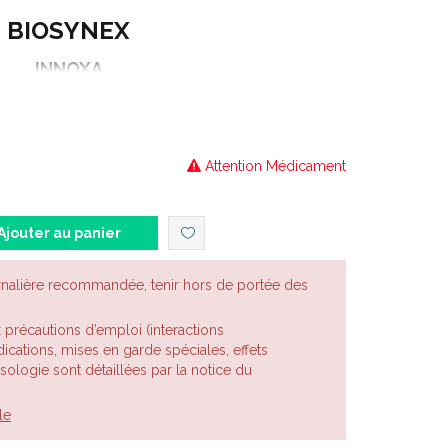
BIOSYNEX
INNOXA
HYDRABLEU
OCULAIRES HYDRATANTES
Attention Médicament
UX ROUGES & FATIGUES
Ajouter au panier
rnalière recommandée, tenir hors de portée des
x précautions d’emploi (interactions
cations, mises en garde spéciales, effets
posologie sont détaillées par la notice du
le