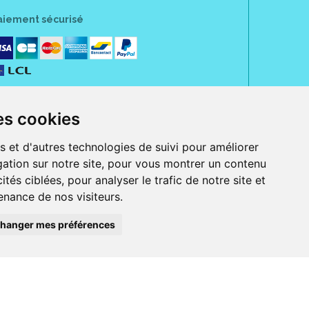
aiement sécurisé
es cookies
s et d'autres technologies de suivi pour améliorer
ation sur notre site, pour vous montrer un contenu
ités ciblées, pour analyser le trafic de notre site et
nance de nos visiteurs.
rue Jeanne d' Harcourt, 80300 Albert.
 sans ordonnance.
hanger mes préférences
ranger).
e, iPad et iPod touch), ou sur Google Play (pour Androïd 5.0 ou version
 Express, Bancontact, PayPal.
 beauté et bien-être ainsi que différents services : suivi personnalisé,
auté de la peau, des cheveux...), mesure de la glycémie, perruques.
s 30 ans, Pharmactiv réunit près de 1500 adhérents pharmaciens autour d' un
du matériel médical sous sa marque BetterLife.