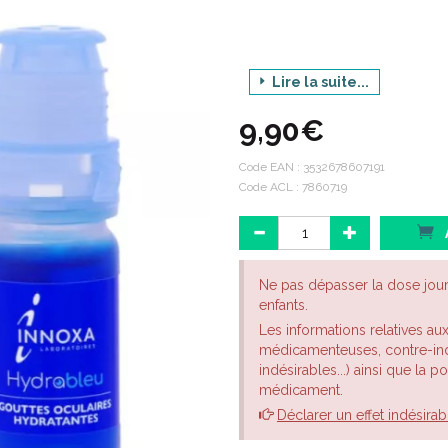
Lire la suite...
9,90€
GOUTTES 
YE
Code EAN :
3532678607191
Code ACL : 7860719
Code EAN : 3532678607191
Code ACL : 7860719
Ne pas dépasser la dose jou
enfants.
Les informations relatives au
médicamenteuses, contre-indi
indésirables...) ainsi que la 
médicament.
Déclarer un effet indésirab