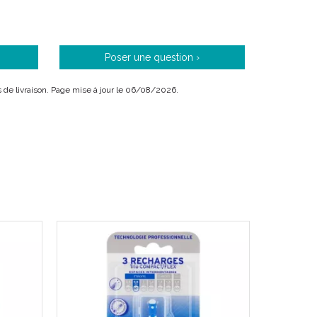
Poser une question ›
es
ais de livraison. Page mise à jour le 06/08/2026.
et hygiène : Inava brossettes recharges assurent le
es difficiles d’accès.
entaire efficace, les brossettes interdentaires Inava
s d’hygiène bucco-dentaire quotidiens et sont
aux personnes porteuses d’implants, d’appareils
ts dentaires sont dénudés. Leur utilisation permet de
 dentaire, responsable de caries et de gingivites, et
délicate, suivie de quelques va-et-vient.
en contraste avec la blancheur des dents, en facilitent
ver les dépôts ôtés.
gnalent les saignements occasionnels. Il suffit ensuite
de d’un peu de bain de bouche, par exemple).
nterdentaire, le choix de la taille de la brossette est
arges est donc composée de six références allant