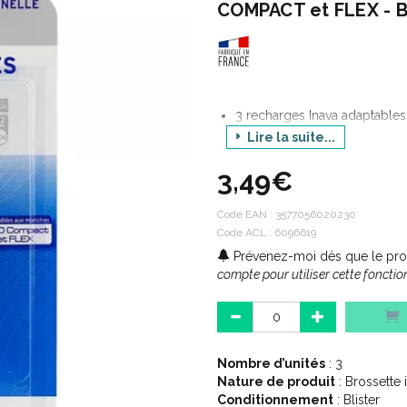
COMPACT et FLEX - 
3 recharges Inava adaptabl
Lire la suite...
3,49€
Caractéristiques :
Code EAN :
3577056020230
Code ACL : 6096619
Produit :
RECHARGE
POUR B
Prévenez-moi dès que le prod
Taille :
0.6 mm
.
compte pour utiliser cette fonction
Déclinaison :
ISO 0
.
Espaces interdentaires :
ETR
Couleur :
NOIRE
.
Conditionnement : Blister 3 
Nombre d’unités
: 3
Nature de produit
: Brossette 
Conditionnement
: Blister