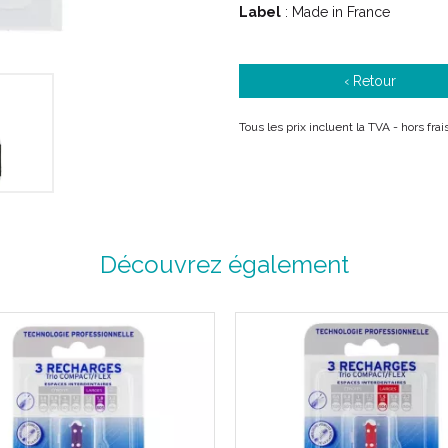
Code ACL : 6096619
Label
: Made in France
Code EAN : 3577056020230
Accessoire
‹ Retour
Nettoie les espaces interdentair
Tous les prix incluent la TVA - hors fr
Efficacité, facilité d’utilisation 
nettoyage interdentaire des espac
Conçues pour un nettoyage interd
recharges complètent les geste
particulièrement recommandées 
orthodontiques ou dont les colle
Découvrez également
réduire la formation de la plaque
consiste en une simple insertion 
Les brins noirs de la brossette, 
l’insertion et permettent d’obser
Les brins blancs, quant à eux, si
de nettoyer la brossette (à l’ai
Afin de ne pas forcer l’insertion i
primordial.
La gamme Inava brossettes rech