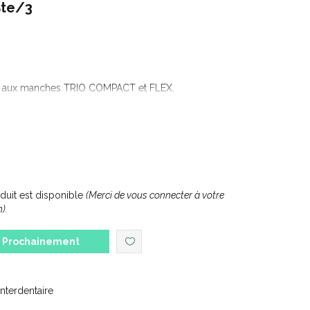
Bte/3
es aux manches TRIO COMPACT et FLEX.
ROSSETTE INTERDENTAIRE.
uit est disponible
(Merci de vous connecter à votre
).
OITS
.
Prochainement
recharges (3x 0.6mm ISO 0 Noire).
interdentaire