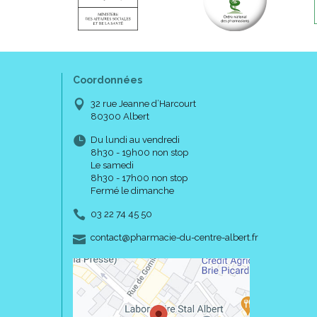
Coordonnées
32 rue Jeanne d’Harcourt
80300 Albert
Du lundi au vendredi
8h30 - 19h00 non stop
Le samedi
8h30 - 17h00 non stop
Fermé le dimanche
03 22 74 45 50
-
-
contact
@
pharmacie-du-centre-albert.fr