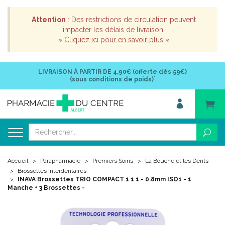
Attention
: Des restrictions de circulation peuvent
impacter les délais de livraison.
»
Cliquez ici pour en savoir plus
«
LIVRAISON À PARTIR DE
4,90€ (offerte dès 59€)
*
(sous conditions de poids)
Accueil
Parapharmacie
Premiers Soins
La Bouche et les Dents
Brossettes Interdentaires
INAVA Brossettes TRIO COMPACT 1 1 1 - 0.8mm ISO1 - 1
Manche + 3 Brossettes -