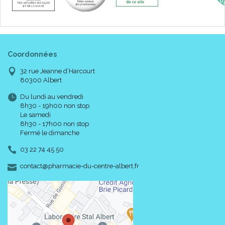
Coordonnées
32 rue Jeanne d’Harcourt
80300 Albert
Du lundi au vendredi
8h30 - 19h00 non stop
Le samedi
8h30 - 17h00 non stop
Fermé le dimanche
03 22 74 45 50
-
-
contact
@
pharmacie-du-centre-albert.fr