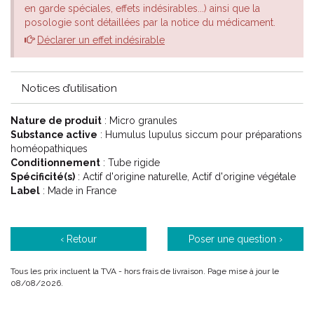
en garde spéciales, effets indésirables...) ainsi que la
posologie sont détaillées par la notice du médicament.
Le conseil de votre pharmacien
Déclarer un effet indésirable
Choisir la dilution dans la liste déroulante ci-dessous . Les choix
possibles sont :
Notices d’utilisation
5CH Vert
7CH Rouge
Nature de produit
: Micro granules
9CH Bleu
Substance active
: Humulus lupulus siccum pour préparations
15CH Orange
homéopathiques
Conditionnement
: Tube rigide
Spécificité(s)
: Actif d'origine naturelle, Actif d'origine végétale
Label
: Made in France
‹ Retour
Poser une question ›
HUMULUS LUPULUS SICCUM Tube Granules est un médicament
Tous les prix incluent la TVA - hors frais de livraison. Page mise à jour le
homéopathique.
08/08/2026.
PROPRIÉTÉS:
HUMULUS LUPULUS SICCUM est un médicament