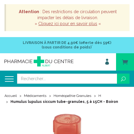
Attention
: Des restrictions de circulation peuvent
impacter les délais de livraison.
»
Cliquez ici pour en savoir plus
«
LIVRAISON À PARTIR DE
4,90€ (offerte dès 59€)
*
(sous conditions de poids)
Accueil
Médicaments
Homéopathie Granules
H
Humulus lupulus siccum tube-granules, 5 à 15CH - Boiron