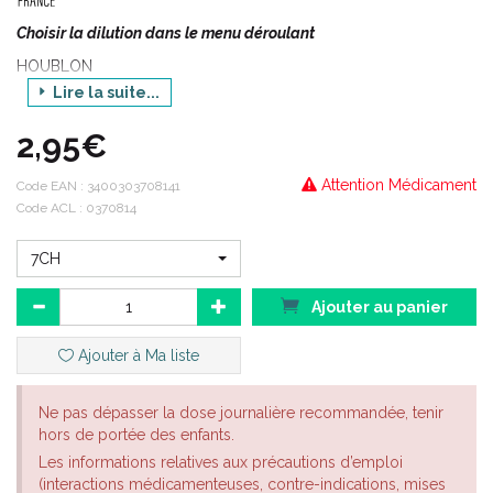
Choisir la dilution dans le menu déroulant
HOUBLON
Lire la suite...
Origine végétale
Composition en substances actives:
2,95€
HUMULUS LUPULUS SICCUM POUR PRÉPARATIONS HOMÉOPATHIQUES
Indications thérapeutiques:
Attention Médicament
Code EAN :
3400303708141
Code ACL : 0370814
HUMULUS LUPULUS SICCUM est un médicament
homéopathique habituellement utilisé en urologie, dans les
7CH
troubles du comportement et en dermatologie.
En urologie : en cas de spermatorrhée sanglante après
Ajouter au panier
onanisme.
Dans les troubles du comportement : dans les troubles nerveux
Ajouter à Ma liste
après excès sexuel, dans les troubles du sommeil notamment
en cas de somnolence durant la journée, en cas de maux de
Ne pas dépasser la dose journalière recommandée, tenir
tête chez un sujet excité, en cas de "tête lourde" accompagnée
hors de portée des enfants.
d'évanouissement.
Les informations relatives aux précautions d’emploi
En dermatologie : en cas de scarlatine.
(interactions médicamenteuses, contre-indications, mises