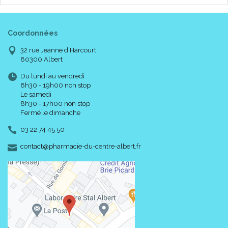
Coordonnées
32 rue Jeanne d’Harcourt
80300 Albert
Du lundi au vendredi
8h30 - 19h00 non stop
Le samedi
8h30 - 17h00 non stop
Fermé le dimanche
03 22 74 45 50
-
-
contact
@
pharmacie-du-centre-albert.fr