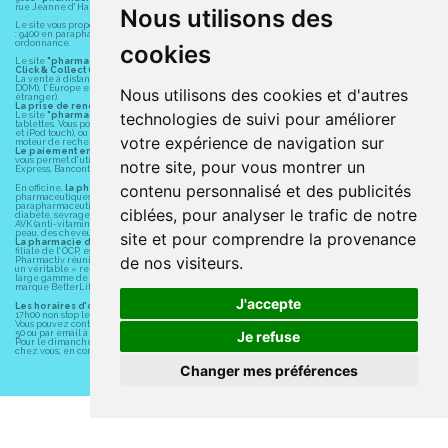
rue Jeanne d' Harcourt, 80300 Albert.
Nous utilisons des
Le site vous propose un large choix de plus de 11000 références, au prix les plus bas possible
: 9400 en parapharmacie, animaux, orthopédie, matériel médical. 1700 en médicaments sans
ordonnance.
cookies
Le site
"pharmacie-du-centre-albert.fr"
vous propose les service suivants :
Click & Collect (retrait gratuit dans la pharmacie).
La vente à distance chez vous et/ou chez un commerçant sur la France (Andorre, Monaco et
DOM), l' Europe et le monde entier (livraison assuré par Colissimo et ses partenaires à l'
Nous utilisons des cookies et d'autres
étranger).
La prise de rendez-vous.
technologies de suivi pour améliorer
Le site
"pharmacie-du-centre-albert.fr"
est également disponible pour vos smartphones et
tablettes. Vous pouvez télécharger gratuitement l' application sur l' AppStore (pour iPhone, iPad
et iPod touch), ou sur Google Play (pour Androïd 5.0 ou version ultérieure) en tapant dans le
votre expérience de navigation sur
moteur de recherche d' application : " Albert Pharma" ou "Pharmacie du Centre Albert".
Le paiement en ligne
est assuré par la borne de paiement entièrement sécurisé du LCL et
vous permet d' utiliser les moyens de paiement suivants : CB, Visa, MasterCard, American
notre site, pour vous montrer un
Express, Bancontact, PayPal.
contenu personnalisé et des publicités
En officine,
la pharmacie du centre à Albert
(80300) vous propose ses conseils
pharmaceutiques, homéopathiques, orthopédiques, vétérinaires, aide à domicile,
parapharmaceutiques, beauté et bien-être ainsi que différents services : suivi personnalisé,
ciblées, pour analyser le trafic de notre
diabète, sevrage tabagique, risques cardiovasculaires, prise de tension artérielle, grossesse,
AVK (anti-vitamines K, Previscan,...), asthme, anti-coagulants oraux, diag Expert (test beauté de la
peau, des cheveux...), mesure de la glycémie, perruques.
site et pour comprendre la provenance
La pharmacie du centre à Albert
(80300) fait partie du groupement
Pharmactiv
. Pharmactiv,
filiale de l' OCP, est un groupement fournisseur de services pour la pharmacie. Depuis 30 ans,
de nos visiteurs.
Pharmactiv réunit près de 1500 adhérents pharmaciens autour d' un objectif commun : devenir
un véritable « relais santé » au service des clients. Pharmactiv vous propose également une
large gamme de produits cosmétiques à petits prix ainsi que du matériel médical sous sa
marque BetterLife.
J'accepte
Les horaires d'ouverture
sont de 8h30 à 19h00 non stop du lundi au vendredi et de 8h30 à
17h00 non stop le samedi.
Vous pouvez contacter
la pharmacie du centre à Albert
(80300) par téléphone au 03 22 74 45
50 ou par email à l' adresse suivante : contact@pharmacie-du-centre-albert.fr.
Je refuse
Pour le dimanche et la nuit, vous pouvez trouver l
a pharmacie de garde
la plus proche de
chez vous, en contactant le " 3237 " (audiotel 0.35€ ttc/min), accessible 24h/24.
Changer mes préférences
© 2011-2026
PHARMACIE DU CENTRE ALBERT
– Tous droits
réservés –
Apotekisto