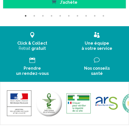
J’achète
médecin avant d'utiliser ce médicament.
Ce médicament est déconseillé chez les patients présentant
une intolérance au fructose, un syndrome de malabsorption du
glucose et du galactose ou un déficit en sucrase-iso maltase
(maladies héréditaires rares).
En raison de la présence de lactose, ce médicament est
déconseillé chez les patients présentant une intolérance au
Click & Collect
Une équipe
galactose, un déficit en lactase de Lapp ou un syndrome de
Retrait
gratuit
à votre service
malabsorption du glucose et du galactose (maladies
héréditaires rares).
Prendre
Nos conseils
un rendez-vous
santé
1 dose unique à prendre en 1 seule fois.
Mode d' emploi :