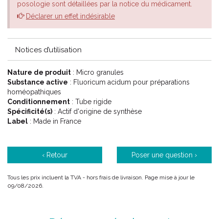
posologie sont détaillées par la notice du médicament.
5CH Vert
Déclarer un effet indésirable
7CH Rouge
9CH Bleu
12CH Vert d'eau
Notices d’utilisation
15CH Orange
30CH Violet
Nature de produit
: Micro granules
Substance active
: Fluoricum acidum pour préparations
homéopathiques
Conditionnement
: Tube rigide
Spécificité(s)
: Actif d'origine de synthèse
Label
: Made in France
‹ Retour
Poser une question ›
PROPRIÉTÉS:
Tous les prix incluent la TVA - hors frais de livraison. Page mise à jour le
FLUORICUM ACIDUM est un médicament homéopathique utilisé
09/08/2026.
en dermatologie et en rhumatologie.
En dermatologie : en cas de prurit au niveau des orifices ( anal,