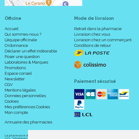
Officine
Mode de livraison
Accueil
Retrait dans la pharmacie
Qui sommes-nous ?
Livraison chez vous
L’équipe officinale
Livraison chez un commerçant
Ordonnance
Conditions de retour
Déclarer un effet indésirable
Poser une question
Laboratoires & Marques
Promotions
Espace conseil
Newsletter
Paiement sécurisé
CGV
Mentions légales
Données personnelles
Cookies
Mes préférences Cookies
Mon compte
Annuaire des pharmacies
La pharmacie du centre à Albert
(80300) est une pharmacie française certifiée ISO
9001.
"pharmacie-du-centre-albert.fr "
est le site internet de l
a pharmacie du centre
, 32