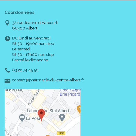
Coordonnées
32 rue Jeanne d’Harcourt
80300 Albert
Du lundi au vendredi
8h30 - 19h00 non stop
Le samedi
8h30 - 17h00 non stop
Fermé le dimanche
03 22 74 45 50
-
-
contact
@
pharmacie-du-centre-albert.fr