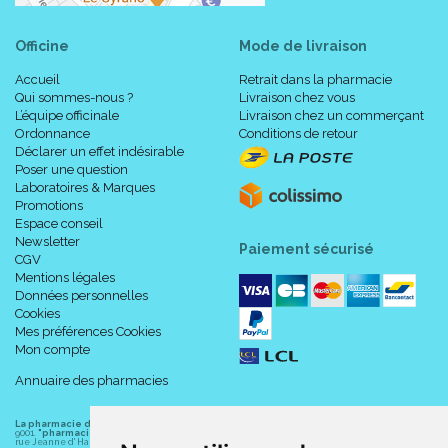
Officine
Mode de livraison
Accueil
Retrait dans la pharmacie
Qui sommes-nous ?
Livraison chez vous
L’équipe officinale
Livraison chez un commerçant
Ordonnance
Conditions de retour
Déclarer un effet indésirable
Poser une question
Laboratoires & Marques
Promotions
Espace conseil
Newsletter
Paiement sécurisé
CGV
Mentions légales
Données personnelles
Cookies
Mes préférences Cookies
Mon compte
Annuaire des pharmacies
La pharmacie du centre à Albert
(80300) est une pharmacie française certifiée ISO
9001.
"pharmacie-du-centre-albert.fr "
est le site internet de l
a pharmacie du centre
, 32
rue Jeanne d' Harcourt, 80300 Albert.