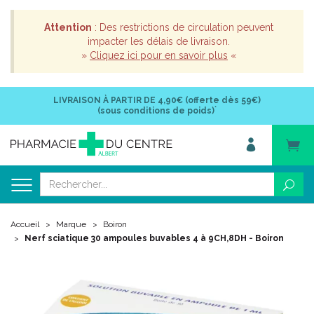
Attention
: Des restrictions de circulation peuvent
impacter les délais de livraison.
»
Cliquez ici pour en savoir plus
«
LIVRAISON À PARTIR DE
4,90€ (offerte dès 59€)
*
(sous conditions de poids)
Accueil
Marque
Boiron
Nerf sciatique 30 ampoules buvables 4 à 9CH,8DH - Boiron