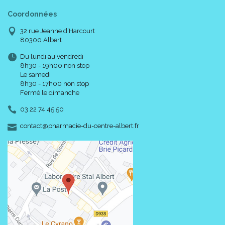
Coordonnées
32 rue Jeanne d’Harcourt
80300 Albert
Du lundi au vendredi
8h30 - 19h00 non stop
Le samedi
8h30 - 17h00 non stop
Fermé le dimanche
03 22 74 45 50
-
-
contact
@
pharmacie-du-centre-albert.fr