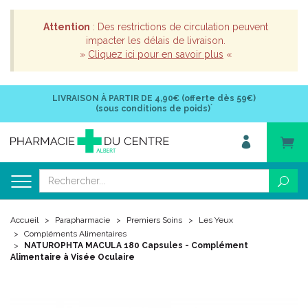
Attention
: Des restrictions de circulation peuvent
impacter les délais de livraison.
»
Cliquez ici pour en savoir plus
«
LIVRAISON À PARTIR DE
4,90€ (offerte dès 59€)
*
(sous conditions de poids)
Accueil
Parapharmacie
Premiers Soins
Les Yeux
Compléments Alimentaires
NATUROPHTA MACULA 180 Capsules - Complément
Alimentaire à Visée Oculaire