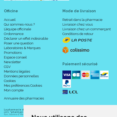
Officine
Mode de livraison
Accueil
Retrait dans la pharmacie
Qui sommes-nous ?
Livraison chez vous
L’équipe officinale
Livraison chez un commerçant
Ordonnance
Conditions de retour
Déclarer un effet indésirable
Poser une question
Laboratoires & Marques
Promotions
Espace conseil
Newsletter
Paiement sécurisé
CGV
Mentions légales
Données personnelles
Cookies
Mes préférences Cookies
Mon compte
Annuaire des pharmacies
La pharmacie du centre à Albert
(80300) est une pharmacie française certifiée ISO
9001.
"pharmacie-du-centre-albert.fr "
est le site internet de l
a pharmacie du centre
, 32
rue Jeanne d' Harcourt, 80300 Albert.