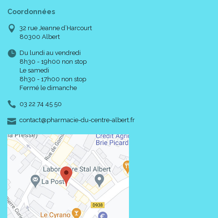
Coordonnées
32 rue Jeanne d’Harcourt
80300 Albert
Du lundi au vendredi
8h30 - 19h00 non stop
Le samedi
8h30 - 17h00 non stop
Fermé le dimanche
03 22 74 45 50
-
-
contact
@
pharmacie-du-centre-albert.fr