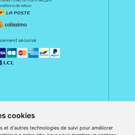
vraison chez un commerçant
nditions de retour
aiement sécurisé
es cookies
rue Jeanne d' Harcourt, 80300 Albert.
 sans ordonnance.
s et d'autres technologies de suivi pour améliorer
ranger).