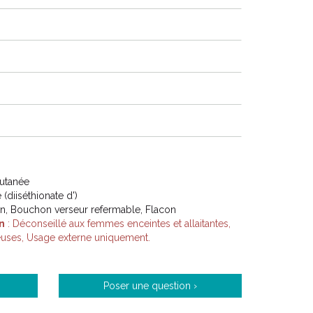
Cutanée
(diiséthionate d')
on, Bouchon verseur refermable, Flacon
n
: Déconseillé aux femmes enceintes et allaitantes,
euses, Usage externe uniquement.
Poser une question ›