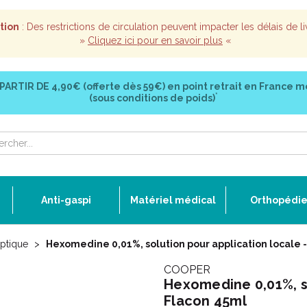
tion
: Des restrictions de circulation peuvent impacter les délais de li
»
Cliquez ici pour en savoir plus
«
 PARTIR DE
4,90€ (offerte dès 59€)
en point retrait en France m
*
(sous conditions de poids)
Anti-gaspi
Matériel médical
Orthopédi
eptique
Hexomedine 0,01%, solution pour application locale 
COOPER
Hexomedine 0,01%, so
Flacon 45ml