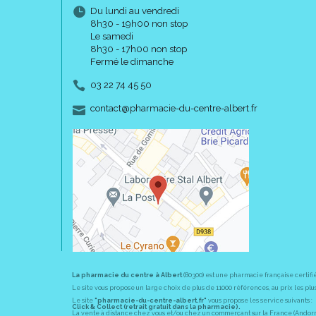
Du lundi au vendredi
8h30 - 19h00 non stop
Le samedi
8h30 - 17h00 non stop
Fermé le dimanche
03 22 74 45 50
-
-
contact
@
pharmacie-du-centre-albert.fr
La pharmacie du centre à Albert
(80300) est une pharmacie française certifi
Le site vous propose un large choix de plus de 11000 références, au prix les 
Le site
"pharmacie-du-centre-albert.fr"
vous propose les service suivants :
Click & Collect (retrait gratuit dans la pharmacie).
La vente à distance chez vous et/ou chez un commerçant sur la France (Andorre, 