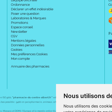
L’équipe officinale
Li
Ordonnance
Co
Déclarer un effet indésirable
Poser une question
Laboratoires & Marques
Promotions
Espace conseil
Newsletter
P
CGV
Mentions légales
Données personnelles
Cookies
Mes préférences Cookies
Mon compte
Annuaire des pharmacies
Nous utilisons d
ée ISO 9001.
"pharmacie-du-centre-albert.fr "
est le site internet de l
a pharmacie du centre
, 32 
plus bas possible : 9400 en parapharmacie, animaux, orthopédie, matériel médical. 1700 en médicaments
Nous utilisons des cookie
Monaco et DOM), l' Europe et le monde entier (livraison assuré par Colissimo et ses partenaires à l' ét