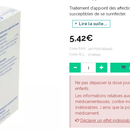
Traitement d'appoint des affect
susceptibles de se surinfecter.
Remarque : Les agents à visée ant
Lire la suite...
temporairement le nombre de 
5,42€
Code EAN :
3400930495445
Code ACL : 3049544
Ne pas dépasser la dose jou
enfants.
Les informations relatives au
médicamenteuses, contre-indi
indésirables...) ainsi que la 
médicament.
Déclarer un effet indésirab