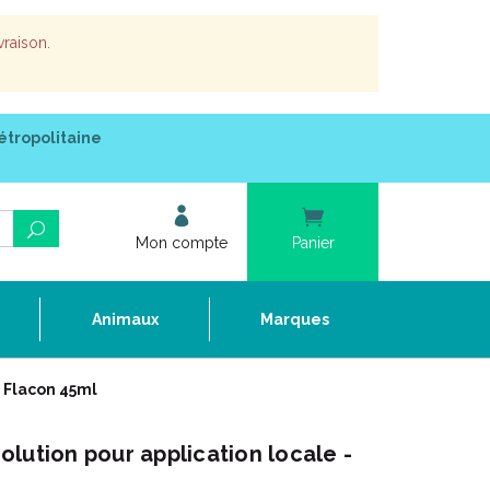
vraison.
étropolitaine
Mon compte
Panier
e
Animaux
Marques
- Flacon 45ml
lution pour application locale -