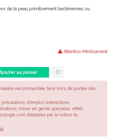
ions de la peau primitivement bactériennes ou
iseptique ne sont pas stérilisants. Ils réduisent
microorganismes.
Attention Médicament
Ajouter au panier
rnalière recommandée, tenir hors de portée des
x précautions d’emploi (interactions
cations, mises en garde spéciales, effets
posologie sont détaillées par la notice du
le