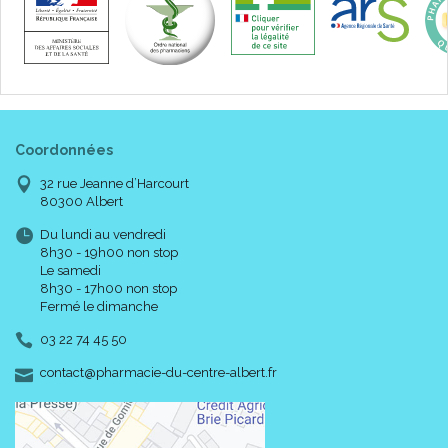
Coordonnées
32 rue Jeanne d’Harcourt
80300 Albert
Du lundi au vendredi
8h30 - 19h00 non stop
Le samedi
8h30 - 17h00 non stop
Fermé le dimanche
03 22 74 45 50
-
-
contact
@
pharmacie-du-centre-albert.fr