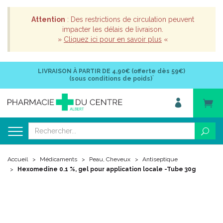
Attention
: Des restrictions de circulation peuvent
impacter les délais de livraison.
»
Cliquez ici pour en savoir plus
«
LIVRAISON À PARTIR DE
4,90€ (offerte dès 59€)
*
(sous conditions de poids)
Accueil
Médicaments
Peau, Cheveux
Antiseptique
Hexomedine 0.1 %, gel pour application locale -Tube 30g