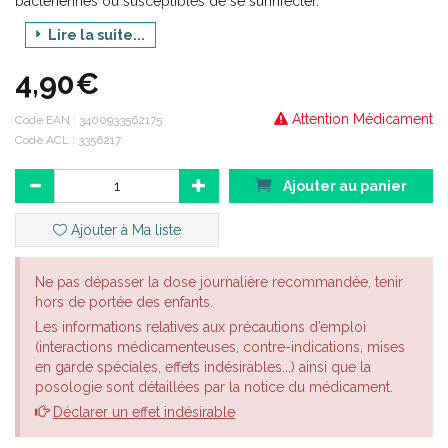
bactériennes ou susceptibles de se surinfecter.
Remarque : Les agents à visée antiseptique ne sont pas
Lire la suite...
stérilisants. Ils réduisent temporairement le nombre de micro-
organismes
4,90€
Attention Médicament
Code EAN :
3400933562175
Code ACL : 3356217
Ajouter au panier
Ajouter à Ma liste
Ne pas dépasser la dose journalière recommandée, tenir
hors de portée des enfants.
Les informations relatives aux précautions d’emploi
(interactions médicamenteuses, contre-indications, mises
en garde spéciales, effets indésirables...) ainsi que la
posologie sont détaillées par la notice du médicament.
Déclarer un effet indésirable