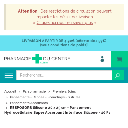
Attention
: Des restrictions de circulation peuvent
impacter les délais de livraison.
»
Cliquez ici pour en savoir plus
«
LIVRAISON À PARTIR DE
4,90€ (offerte dès 59€)
*
(sous conditions de poids)
Accueil
Parapharmacie
Premiers Soins
Pansements - Bandes - Sparadraps - Sutures
Pansements Absorbants
RESPOSORB Silicone 20 x 25 cm - Pansement
Hydrocellulaire Super Absorbant Interface Silicone - 10 Ps