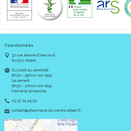
Coordonnées
32 rue Jeanne d’Harcourt
80300 Albert
Du lundi au vendredi
8h30 - 19h00 non stop
Le samedi
8h30 - 17h00 non stop
Fermé le dimanche
03 22 74 45 50
-
-
contact
@
pharmacie-du-centre-albert.fr