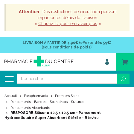
Attention
: Des restrictions de circulation peuvent
impacter les délais de livraison.
»
Cliquez ici pour en savoir plus
«
LIVRAISON À PARTIR DE
4,90€ (offerte dès 59€)
*
(sous conditions de poids)
Accueil
Parapharmacie
Premiers Soins
Pansements - Bandes - Sparadraps - Sutures
Pansements Absorbants
RESPOSORB Silicone 12.5 x 12.5 cm - Pansement
Hydrocellulaire Super Absorbant Stérile - Bte/10