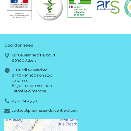
Coordonnées
32 rue Jeanne d’Harcourt
80300 Albert
Du lundi au vendredi
8h30 - 19h00 non stop
Le samedi
8h30 - 17h00 non stop
Fermé le dimanche
03 22 74 45 50
-
-
contact
@
pharmacie-du-centre-albert.fr