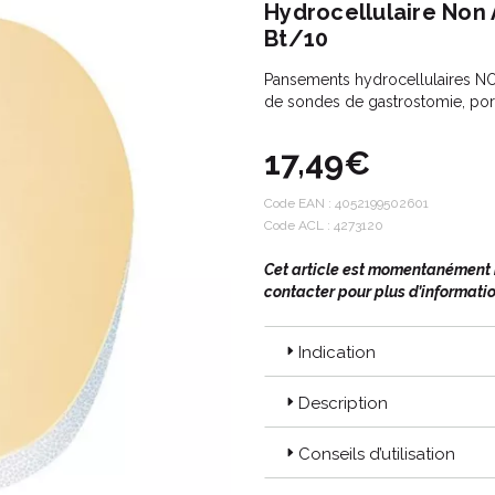
Hydrocellulaire Non
Bt/10
Pansements hydrocellulaires NO
de sondes de gastrostomie, port
17,49€
Code EAN :
4052199502601
Code ACL : 4273120
Cet article est momentanément in
contacter pour plus d’informatio
Indication
Description
Conseils d’utilisation