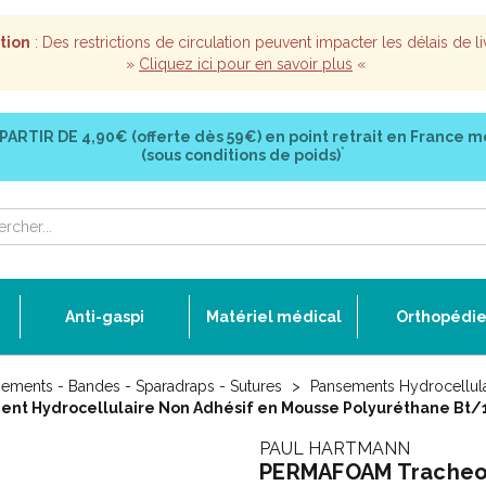
tion
: Des restrictions de circulation peuvent impacter les délais de li
»
Cliquez ici pour en savoir plus
«
 PARTIR DE
4,90€ (offerte dès 59€)
en point retrait en France m
*
(sous conditions de poids)
Anti-gaspi
Matériel médical
Orthopédi
ements - Bandes - Sparadraps - Sutures
Pansements Hydrocellula
nt Hydrocellulaire Non Adhésif en Mousse Polyuréthane Bt/
PAUL HARTMANN
PERMAFOAM Tracheos