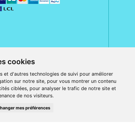
es cookies
rue Jeanne d' Harcourt, 80300 Albert.
 sans ordonnance.
s et d'autres technologies de suivi pour améliorer
ation sur notre site, pour vous montrer un contenu
ranger).
e, iPad et iPod touch), ou sur Google Play (pour Androïd 5.0 ou version
ités ciblées, pour analyser le trafic de notre site et
 Express, Bancontact, PayPal.
nance de nos visiteurs.
 beauté et bien-être ainsi que différents services : suivi personnalisé,
auté de la peau, des cheveux...), mesure de la glycémie, perruques.
s 30 ans, Pharmactiv réunit près de 1500 adhérents pharmaciens autour d' un
du matériel médical sous sa marque BetterLife.
hanger mes préférences