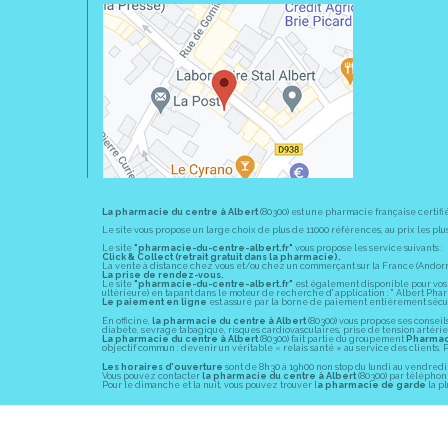
La pharmacie du centre à Albert
(80300) est une pharmacie française certifi
Le site vous propose un large choix de plus de 11000 références, au prix les 
Le site
"pharmacie-du-centre-albert.fr"
vous propose les service suivants :
Click & Collect (retrait gratuit dans la pharmacie).
La vente à distance chez vous et/ou chez un commerçant sur la France (Andorre, 
La prise de rendez-vous.
Le site
"pharmacie-du-centre-albert.fr"
est également disponible pour vos s
ultérieure) en tapant dans le moteur de recherche d' application : " Albert Pha
Le paiement en ligne
est assuré par la borne de paiement entièrement sécuri
En officine,
la pharmacie du centre à Albert
(80300) vous propose ses conseil
diabète, sevrage tabagique, risques cardiovasculaires, prise de tension artériell
La pharmacie du centre à Albert
(80300) fait partie du groupement
Pharmac
objectif commun : devenir un véritable « relais santé » au service des client
Les horaires d'ouverture
sont de 8h30 à 19h00 non stop du lundi au vendredi 
Vous pouvez contacter
la pharmacie du centre à Albert
(80300) par téléphone
Pour le dimanche et la nuit, vous pouvez trouver l
a pharmacie de garde
la pl