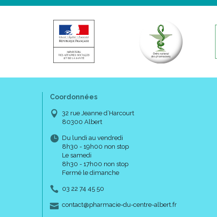
Coordonnées
32 rue Jeanne d’Harcourt
80300 Albert
Du lundi au vendredi
8h30 - 19h00 non stop
Le samedi
8h30 - 17h00 non stop
Fermé le dimanche
03 22 74 45 50
-
-
contact
@
pharmacie-du-centre-albert.fr