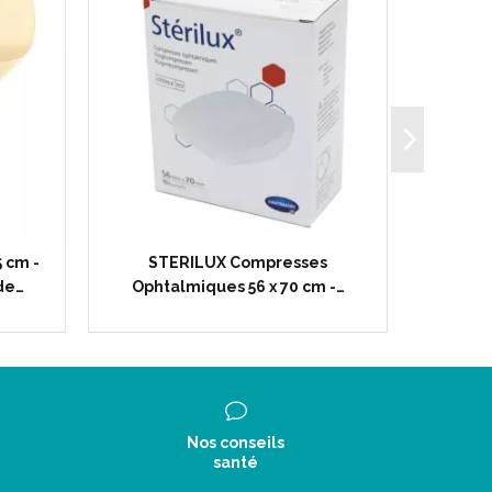
 cm -
STERILUX Compresses
HYDROC
de…
Ophtalmiques 56 x 70 cm -…
M
Nos conseils
santé