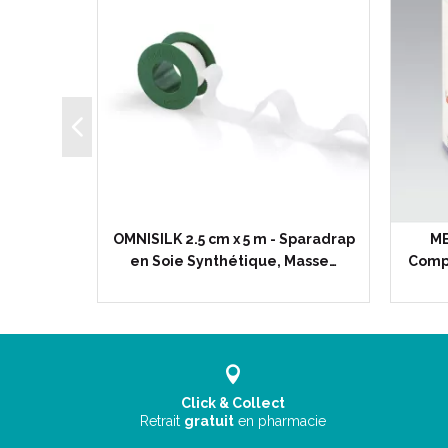
13.5 cm -
OMNISILK 2.5 cm x 5 m - Sparadrap
ME
oïde…
en Soie Synthétique, Masse…
Compr
Click & Collect
Retrait
gratuit
en pharmacie