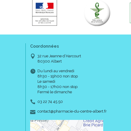
Coordonnées
32 rue Jeanne d’Harcourt
80300 Albert
Du lundi au vendredi
8h30 - 19h00 non stop
Le samedi
8h30 - 17h00 non stop
Fermé le dimanche
03 22 74 45 50
-
-
contact
@
pharmacie-du-centre-albert.fr