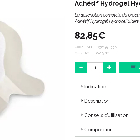
Adhésif Hydrogel Hyd
La description complète du prod
Adhésif Hydrogel Hydrocellulaire 
82,85€
Code EAN :
4052199235684
Code ACL : 6009578
Indication
Description
Conseils d’utilisation
Composition