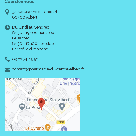
Coordonnées
32 rue Jeanne d’Harcourt
80300 Albert
Du lundi au vendredi
8h30 - 19h00 non stop
Le samedi
8h30 - 17h00 non stop
Fermé le dimanche
03 22 74 45 50
-
-
contact
@
pharmacie-du-centre-albert.fr