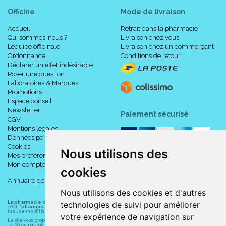
Officine
Mode de livraison
Accueil
Retrait dans la pharmacie
Qui sommes-nous ?
Livraison chez vous
L’équipe officinale
Livraison chez un commerçant
Ordonnance
Conditions de retour
Déclarer un effet indésirable
Poser une question
Laboratoires & Marques
Promotions
Espace conseil
Newsletter
Paiement sécurisé
CGV
Mentions légales
Données personnelles
Cookies
Nous utilisons des
Mes préférences Cookies
Mon compte
cookies
Annuaire des pharmacies
Nous utilisons des cookies et d'autres
La pharmacie du centre à Albert
(80300) est une pharmacie française certifiée ISO
technologies de suivi pour améliorer
9001.
"pharmacie-du-centre-albert.fr "
est le site internet de l
a pharmacie du centre
, 32
rue Jeanne d' Harcourt, 80300 Albert.
votre expérience de navigation sur
Le site vous propose un large choix de plus de 11000 références, au prix les plus bas possible
: 9400 en parapharmacie, animaux, orthopédie, matériel médical. 1700 en médicaments sans