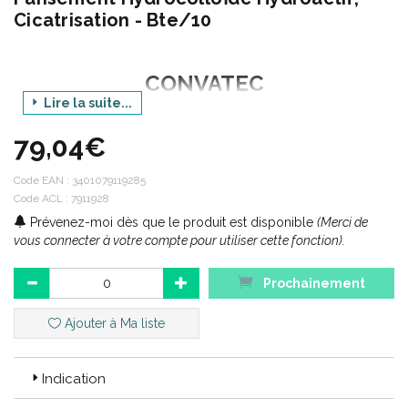
Cicatrisation - Bte/10
CONVATEC
Lire la suite...
79,04€
ConvaTec développe et commercialise des technologies
médicales innovantes qui aident à améliorer la vie de millions de
Code EAN :
3401079119285
gens à travers le monde.
Code ACL : 7911928
Avec 3 principaux domaines d’ activités, la stomathérapie, la
Prévenez-moi dès que le produit est disponible
(Merci de
cicatrisation, et l’ incontinence et réanimation, les produits
vous connecter à votre compte pour utiliser cette fonction).
ConvaTec accompagnent les professionnels de santé à l’ hôpital
comme en ville.
Prochainement
Ajouter à Ma liste
Indication