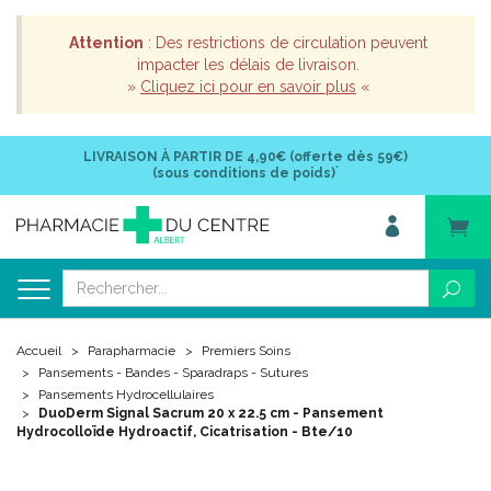
Attention
: Des restrictions de circulation peuvent
impacter les délais de livraison.
»
Cliquez ici pour en savoir plus
«
LIVRAISON À PARTIR DE
4,90€ (offerte dès 59€)
*
(sous conditions de poids)
Accueil
Parapharmacie
Premiers Soins
Pansements - Bandes - Sparadraps - Sutures
Pansements Hydrocellulaires
DuoDerm Signal Sacrum 20 x 22.5 cm - Pansement
Hydrocolloïde Hydroactif, Cicatrisation - Bte/10