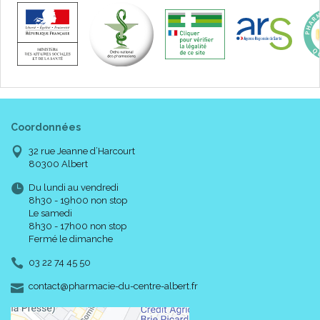
Coordonnées
32 rue Jeanne d’Harcourt
80300 Albert
Du lundi au vendredi
8h30 - 19h00 non stop
Le samedi
8h30 - 17h00 non stop
Fermé le dimanche
03 22 74 45 50
-
-
contact
@
pharmacie-du-centre-albert.fr