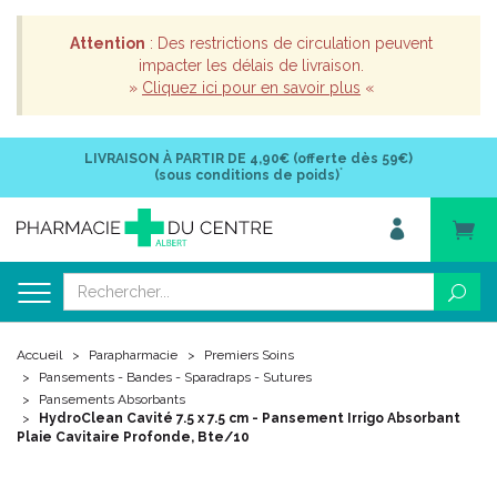
Attention
: Des restrictions de circulation peuvent
impacter les délais de livraison.
»
Cliquez ici pour en savoir plus
«
LIVRAISON À PARTIR DE
4,90€ (offerte dès 59€)
*
(sous conditions de poids)
Accueil
Parapharmacie
Premiers Soins
Pansements - Bandes - Sparadraps - Sutures
Pansements Absorbants
HydroClean Cavité 7.5 x 7.5 cm - Pansement Irrigo Absorbant
Plaie Cavitaire Profonde, Bte/10