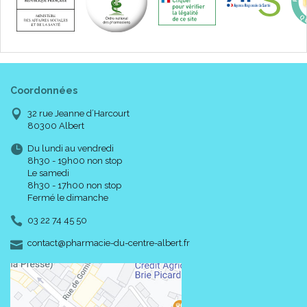
Coordonnées
32 rue Jeanne d’Harcourt
80300 Albert
Du lundi au vendredi
8h30 - 19h00 non stop
Le samedi
8h30 - 17h00 non stop
Fermé le dimanche
03 22 74 45 50
-
-
contact
@
pharmacie-du-centre-albert.fr