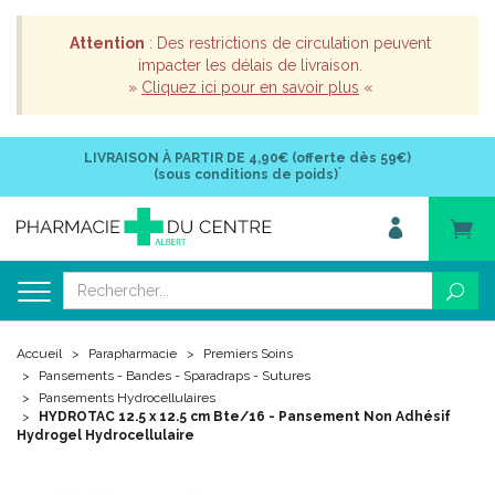
Attention
: Des restrictions de circulation peuvent
impacter les délais de livraison.
»
Cliquez ici pour en savoir plus
«
LIVRAISON À PARTIR DE
4,90€ (offerte dès 59€)
*
(sous conditions de poids)
Accueil
Parapharmacie
Premiers Soins
Pansements - Bandes - Sparadraps - Sutures
Pansements Hydrocellulaires
HYDROTAC 12.5 x 12.5 cm Bte/16 - Pansement Non Adhésif
Hydrogel Hydrocellulaire