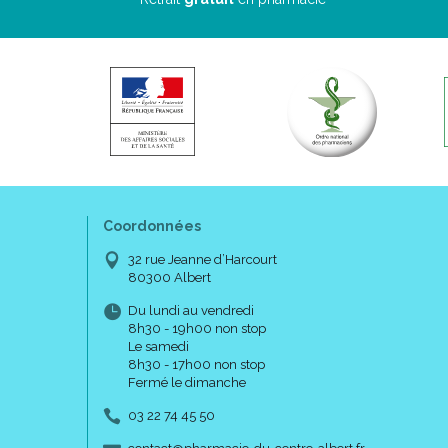
Coordonnées
32 rue Jeanne d’Harcourt
80300 Albert
Du lundi au vendredi
8h30 - 19h00 non stop
Le samedi
8h30 - 17h00 non stop
Fermé le dimanche
03 22 74 45 50
-
-