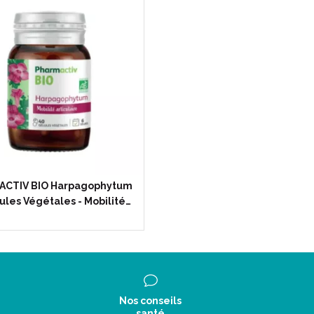
 est un médicament homéopathique.
ent homéopathique habituellement utilisé en
n gastro-entérologie et dans les troubles du
yarthrite rhumatoïde, de rhumatisme en général, de
ACTIV BIO Harpagophytum
se, d'affections rhumatismales et arthritiques
ules Végétales - Mobilité…
ires, de douleur générale dans le cou et des
.
asmodique pour les douleurs menstruelles.
antispasmodique pour les douleurs intestinales
Nos conseils
santé