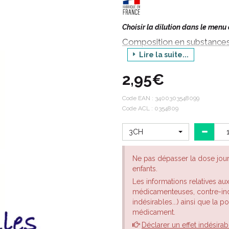
Choisir la dilution dans le menu
Composition en substances 
Lire la suite...
HARPAGOPHYTUM POUR PRÉPARATIO
Harpagophytum est originaire d'A
2,95€
actifs se trouvent dans les tuber
en automne.
Code EAN :
3400303548099
Origine végétale
Code ACL : 0354809
Indications thérapeutiques:
3CH
HARPAGOPHYTUM est un médicam
gynécologie, en rhumatologie, e
Ne pas dépasser la dose jou
métabolisme.
enfants.
Les informations relatives au
En rhumatologie : en cas de pol
médicamenteuses, contre-indi
tendinite, de lombalgie, d’arthro
indésirables...) ainsi que la 
chroniques, de douleurs articula
médicament.
maladies d’origine rhumatismale
Déclarer un effet indésirab
En gynécologie : comme antisp