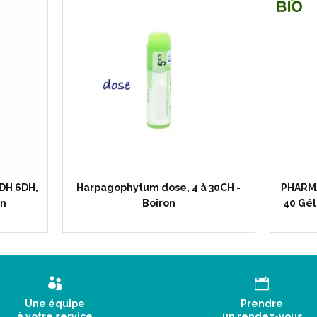
HARPAGOPHYTUM Tube Granules
PROPRIÉTÉS:
HARPAGOPHYTUM est un médicam
gynécologie, en rhumatologie, e
métabolisme.
En rhumatologie : en cas de pol
DH 6DH,
Harpagophytum dose, 4 à 30CH -
PHARM
tendinite, de lombalgie, d’arthro
on
Boiron
40 Gél
chroniques, de douleurs articula
maladies d’origine rhumatismale
En gynécologie : comme antisp
En gastro-entérologie : comme 
d'origine nerveuse.
Une équipe
Prendre
à votre service
un rendez-vous