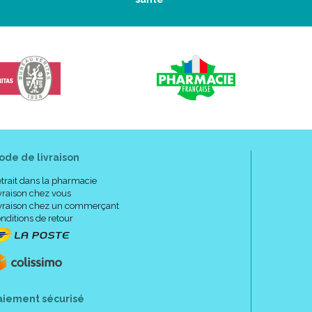
: pour ses propriétés anti-cholestérolémiantes, en
 ses propriétés hypo-uricémiantes.
RES:
ode de livraison
thologie.
trait dans la pharmacie
vraison chez vous
vraison chez un commerçant
nditions de retour
arose et du lactose. Si vous êtes intolérants à
s de votre médecin avant d'utiliser ce médicament.
hez les patients présentant une intolérance au
orption du glucose et du galactose ou un déficit en
réditaires rares).
aiement sécurisé