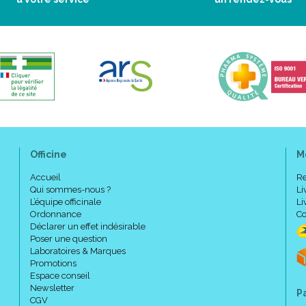
Dans les troubles métaboliques 
cas de crises de goutte de part
INFORMATIONS COMPLÉMENTAI
Indications:
Officine
M
Posologie variable suivant la pa
Accueil
Re
Qui sommes-nous ?
Li
L’équipe officinale
Li
Contre-indications:
Ordonnance
Co
Déclarer un effet indésirable
Ce médicament contient du sacch
Poser une question
Laboratoires & Marques
certains sucres, demandez l'avi
Promotions
Ce médicament est déconseillé c
Espace conseil
fructose, un syndrome de malabs
Newsletter
sucrase-iso maltase (maladies hé
P
CGV