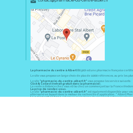
contact
@
pharmacie-du-centre-albert.fr
La pharmacie du centre à Albert
(80300) est une pharmacie française certifi
Le site vous propose un large choix de plus de 11000 références, au prix les 
Le site
"pharmacie-du-centre-albert.fr"
vous propose les service suivants :
Click & Collect (retrait gratuit dans la pharmacie).
La vente à distance chez vous et/ou chez un commerçant sur la France (Andorre, 
La prise de rendez-vous.
Le site
"pharmacie-du-centre-albert.fr"
est également disponible pour vos s
ultérieure) en tapant dans le moteur de recherche d' application : " Albert Pha
Le paiement en ligne
est assuré par la borne de paiement entièrement sécuri
En officine,
la pharmacie du centre à Albert
(80300) vous propose ses conseil
diabète, sevrage tabagique, risques cardiovasculaires, prise de tension artériell
La pharmacie du centre à Albert
(80300) fait partie du groupement
Pharmac
objectif commun : devenir un véritable « relais santé » au service des client
Les horaires d'ouverture
sont de 8h30 à 19h00 non stop du lundi au vendredi 
Vous pouvez contacter
la pharmacie du centre à Albert
(80300) par téléphone
Pour le dimanche et la nuit, vous pouvez trouver l
a pharmacie de garde
la pl