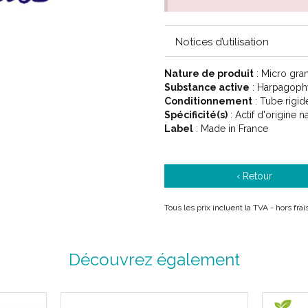
En gastro-entérologie : comme 
d'origine nerveuse.
Notices d’utilisation
Dans les troubles métaboliques 
cas de crises de goutte de part
Nature de produit
: Micro gra
Substance active
: Harpagoph
Conditionnement
: Tube rigid
Spécificité(s)
: Actif d'origine n
Le conseil de votre pharmacien
Label
: Made in France
Choisir la dilution dans la liste
‹ Retour
6DH
3CH
4CH Jaune
Tous les prix incluent la TVA - hors fr
5CH Vert
7CH Rouge
9CH Bleu
Découvrez également
12CH Vert d' eau
15CH Orange
30CH Mauve