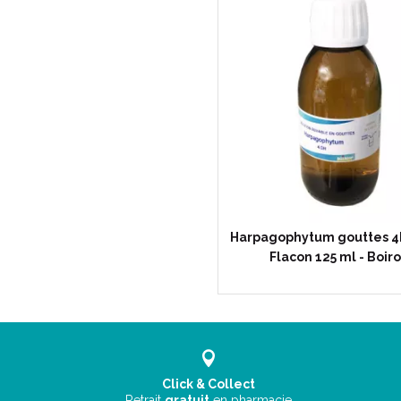
Harpagophytum gouttes 4
Flacon 125 ml - Boir
Click & Collect
Retrait
gratuit
en pharmacie