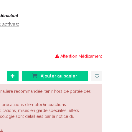
 déroulant
actives:
NS HOMÉOPATHIQUES.
frique Australe, Centrale et du Sud. Les principes
cules que l'on multiplie par semis et que l'on récolte
Attention Médicament
Ajouter au panier
ent homéopathique habituellement utilisé en
n gastro-entérologie et dans les troubles du
rnalière recommandée, tenir hors de portée des
x précautions d’emploi (interactions
yarthrite rhumatoïde, de rhumatisme en général, de
cations, mises en garde spéciales, effets
se, d'affections rhumatismales et arthritiques
posologie sont détaillées par la notice du
ires, de douleur générale dans le cou et des
.
le
asmodique pour les douleurs menstruelles.