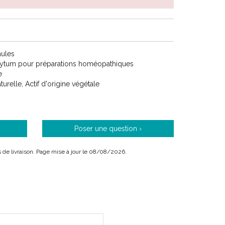
antispasmodique pour les douleurs intestinales
: pour ses propriétés anti-cholestérolémiantes, en
 ses propriétés hypo-uricémiantes.
nules
ytum pour préparations homéopathiques
e
aturelle, Actif d'origine végétale
 déroulante ci-dessous . Les choix possibles sont :
Poser une question ›
ais de livraison. Page mise à jour le 08/08/2026.