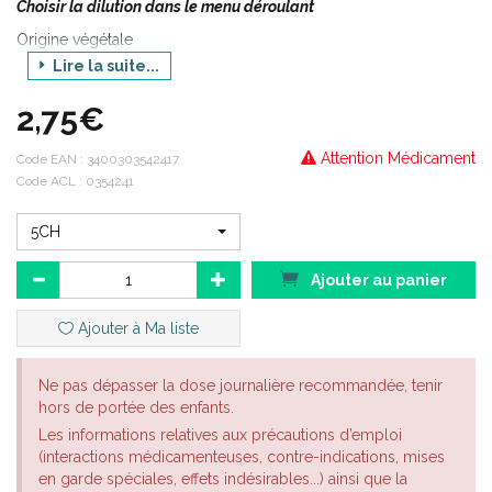
Choisir la dilution dans le menu déroulant
Origine végétale
Lire la suite...
HARPAGOPHYTUM POUR PRÉPARATIONS HOMÉOPATHIQUES
Harpagophytum est originaire d'Afrique Australe, Centrale et du
2,75€
Sud. Les principes actifs se trouvent dans les tubercules que
l'on multiplie par semis et que l'on récolte en automne.
Indications thérapeutiques:
Attention Médicament
Code EAN :
3400303542417
Code ACL : 0354241
HARPAGOPHYTUM est un médicament homéopathique
habituellement utilisé en gynécologie, en rhumatologie, en
5CH
gastro-entérologie et dans les troubles du métabolisme.
Ajouter au panier
En rhumatologie : en cas de polyarthrite rhumatoïde, de
rhumatisme en général, de tendinite, de lombalgie, d’arthrose,
d'affections rhumatismales et arthritiques chroniques, de
Ajouter à Ma liste
douleurs articulaires, de douleur générale dans le cou et des
maladies d’origine rhumatismale.
Ne pas dépasser la dose journalière recommandée, tenir
En gynécologie : comme antispasmodique pour les douleurs
hors de portée des enfants.
menstruelles.
Les informations relatives aux précautions d’emploi
(interactions médicamenteuses, contre-indications, mises
En gastro-entérologie : comme antispasmodique pour les
en garde spéciales, effets indésirables...) ainsi que la
douleurs intestinales d'origine nerveuse.