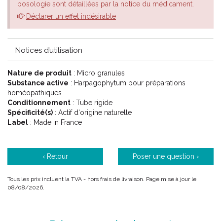
posologie sont détaillées par la notice du médicament.
Dans les troubles métaboliques : pour ses propriétés anti-
Déclarer un effet indésirable
cholestérolémiantes, en cas de crises de goutte de part ses
propriétés hypo-uricémiantes.
Notices d’utilisation
Le conseil de votre pharmacien
Nature de produit
: Micro granules
Substance active
: Harpagophytum pour préparations
Choisir la dilution dans la liste déroulante ci-dessous . Les choix
homéopathiques
possibles sont :
Conditionnement
: Tube rigide
Spécificité(s)
: Actif d'origine naturelle
4CH Jaune
Label
: Made in France
5CH Vert
7CH Rouge
9CH Bleu
‹ Retour
Poser une question ›
12CH Vert d'eau
15CH Orange
30CH Violet
Tous les prix incluent la TVA - hors frais de livraison. Page mise à jour le
08/08/2026.