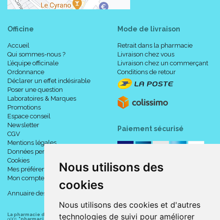
Officine
Mode de livraison
Accueil
Retrait dans la pharmacie
Qui sommes-nous ?
Livraison chez vous
L’équipe officinale
Livraison chez un commerçant
Ordonnance
Conditions de retour
Déclarer un effet indésirable
Poser une question
Laboratoires & Marques
Promotions
Espace conseil
Newsletter
Paiement sécurisé
CGV
Mentions légales
Données personnelles
Cookies
Nous utilisons des
Mes préférences Cookies
Mon compte
cookies
Annuaire des pharmacies
Nous utilisons des cookies et d'autres
technologies de suivi pour améliorer
La pharmacie du centre à Albert
(80300) est une pharmacie française certifiée ISO
9001.
"pharmacie-du-centre-albert.fr "
est le site internet de l
a pharmacie du centre
, 32