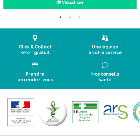
Visualiser
Dans les troubles métaboliques : pour ses propriétés anti-
cholestérolémiantes, en cas de crises de goutte de part ses
propriétés hypo-uricémiantes.
Click & Collect
Une équipe
Retrait
gratuit
à votre service
INFORMATIONS COMPLÉMENTAIRES:
Indications:
Prendre
Nos conseils
un rendez-vous
santé
Posologie variable suivant la pathologie.
Contre-indications:
Ce médicament contient du saccharose et du lactose. Si vous
êtes intolérants à certains sucres, demandez l'avis de votre
médecin avant d'utiliser ce médicament.