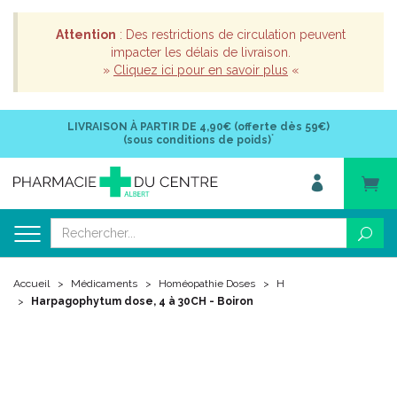
Attention
: Des restrictions de circulation peuvent
impacter les délais de livraison.
»
Cliquez ici pour en savoir plus
«
LIVRAISON À PARTIR DE
4,90€ (offerte dès 59€)
*
(sous conditions de poids)
Accueil
Médicaments
Homéopathie Doses
H
Harpagophytum dose, 4 à 30CH - Boiron