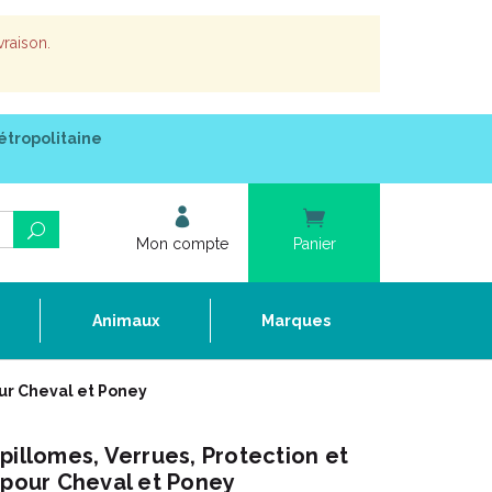
vraison.
étropolitaine
Mon compte
Panier
e
Animaux
Marques
our Cheval et Poney
pillomes, Verrues, Protection et
 pour Cheval et Poney