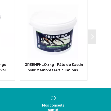
ange
GREENPHLO 4kg - Pâte de Kaolin
CARBO
eval…
pour Membres (Articulations…
Int
Nos conseils
santé