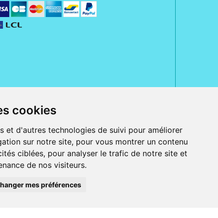
es cookies
rue Jeanne d' Harcourt, 80300 Albert.
 sans ordonnance.
s et d'autres technologies de suivi pour améliorer
ation sur notre site, pour vous montrer un contenu
ranger).
e, iPad et iPod touch), ou sur Google Play (pour Androïd 5.0 ou version
ités ciblées, pour analyser le trafic de notre site et
 Express, Bancontact, PayPal.
nance de nos visiteurs.
 beauté et bien-être ainsi que différents services : suivi personnalisé,
auté de la peau, des cheveux...), mesure de la glycémie, perruques.
s 30 ans, Pharmactiv réunit près de 1500 adhérents pharmaciens autour d' un
du matériel médical sous sa marque BetterLife.
hanger mes préférences