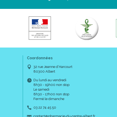
Coordonnées
32 rue Jeanne d’Harcourt
80300 Albert
Du lundi au vendredi
8h30 - 19h00 non stop
Le samedi
8h30 - 17h00 non stop
Fermé le dimanche
03 22 74 45 50
-
-
contact
@
pharmacie-du-centre-albert.fr