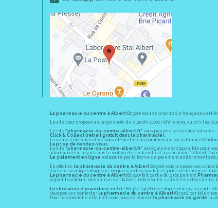
La pharmacie du centre à Albert
(80300) est une pharmacie française certifi
Le site vous propose un large choix de plus de 11000 références, au prix les 
Le site
"pharmacie-du-centre-albert.fr"
vous propose les service suivants :
Click & Collect (retrait gratuit dans la pharmacie).
La vente à distance chez vous et/ou chez un commerçant sur la France (Andorre, 
La prise de rendez-vous.
Le site
"pharmacie-du-centre-albert.fr"
est également disponible pour vos s
ultérieure) en tapant dans le moteur de recherche d' application : " Albert Pha
Le paiement en ligne
est assuré par la borne de paiement entièrement sécuri
En officine,
la pharmacie du centre à Albert
(80300) vous propose ses conseil
diabète, sevrage tabagique, risques cardiovasculaires, prise de tension artériell
La pharmacie du centre à Albert
(80300) fait partie du groupement
Pharmac
objectif commun : devenir un véritable « relais santé » au service des client
Les horaires d'ouverture
sont de 8h30 à 19h00 non stop du lundi au vendredi 
Vous pouvez contacter
la pharmacie du centre à Albert
(80300) par téléphone
Pour le dimanche et la nuit, vous pouvez trouver l
a pharmacie de garde
la pl