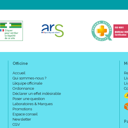
Officine
M
Accueil
Re
Qui sommes-nous ?
Li
L’équipe officinale
Li
Ordonnance
Co
Déclarer un effet indésirable
Poser une question
Laboratoires & Marques
Promotions
Espace conseil
Newsletter
P
CGV