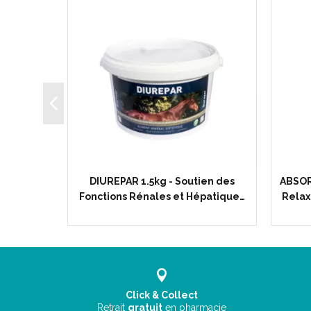
 - Crème
DIUREPAR 1.5kg - Soutien des
ABSORB
au du…
Fonctions Rénales et Hépatique…
Relax
Click & Collect
Retrait
gratuit
en pharmacie