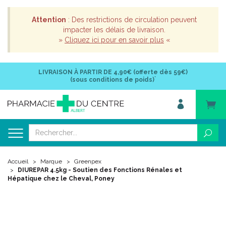
Attention
: Des restrictions de circulation peuvent
impacter les délais de livraison.
»
Cliquez ici pour en savoir plus
«
LIVRAISON À PARTIR DE
4,90€ (offerte dès 59€)
*
(sous conditions de poids)
Accueil
Marque
Greenpex
DIUREPAR 4.5kg - Soutien des Fonctions Rénales et
Hépatique chez le Cheval, Poney