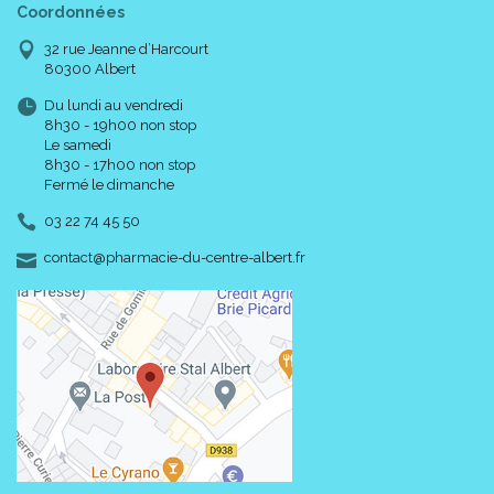
Coordonnées
32 rue Jeanne d’Harcourt
80300 Albert
Du lundi au vendredi
8h30 - 19h00 non stop
Le samedi
8h30 - 17h00 non stop
Fermé le dimanche
03 22 74 45 50
-
-
contact
@
pharmacie-du-centre-albert.fr