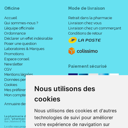
Officine
Mode de livraison
Accueil
Retrait dans la pharmacie
Qui sommes-nous ?
Livraison chez vous
L’équipe officinale
Livraison chez un commerçant
Ordonnance
Conditions de retour
Déclarer un effet indésirable
Poser une question
Laboratoires & Marques
Promotions
Espace conseil
Newsletter
Paiement sécurisé
CGV
Mentions légales
Données personnelles
Cookies
Nous utilisons des
Mes préférences Cookies
Mon compte
cookies
Annuaire des pharmacies
Nous utilisons des cookies et d'autres
technologies de suivi pour améliorer
La pharmacie du centre à Albert
(80300) est une pharmacie française certifiée ISO
9001.
"pharmacie-du-centre-albert.fr "
est le site internet de l
a pharmacie du centre
, 32
rue Jeanne d' Harcourt, 80300 Albert.
votre expérience de navigation sur
Le site vous propose un large choix de plus de 11000 références, au prix les plus bas possible