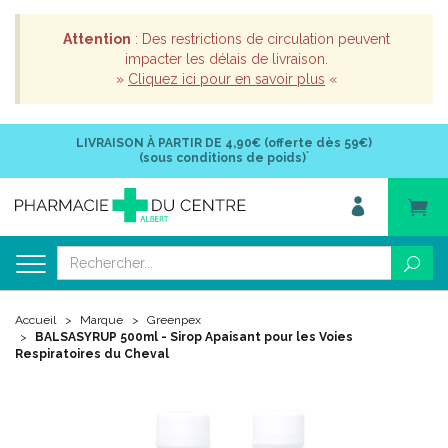
Attention
: Des restrictions de circulation peuvent
impacter les délais de livraison.
»
Cliquez ici pour en savoir plus
«
LIVRAISON À PARTIR DE
4,90€ (offerte dès 59€)
*
(sous conditions de poids)
Accueil
Marque
Greenpex
BALSASYRUP 500ml - Sirop Apaisant pour les Voies
Respiratoires du Cheval