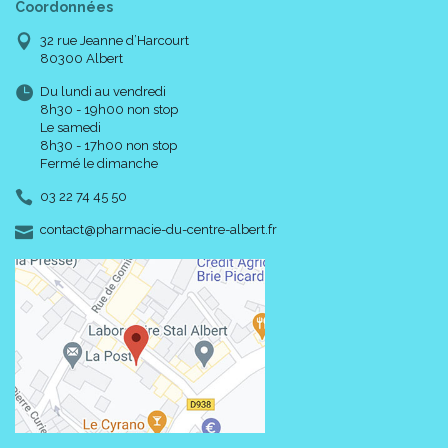
Coordonnées
32 rue Jeanne d’Harcourt
80300 Albert
Du lundi au vendredi
8h30 - 19h00 non stop
Le samedi
8h30 - 17h00 non stop
Fermé le dimanche
03 22 74 45 50
-
-
contact
@
pharmacie-du-centre-albert.fr