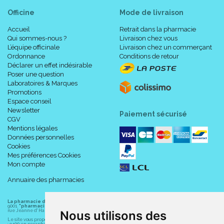
Officine
Mode de livraison
Accueil
Retrait dans la pharmacie
Qui sommes-nous ?
Livraison chez vous
L’équipe officinale
Livraison chez un commerçant
Ordonnance
Conditions de retour
Déclarer un effet indésirable
Poser une question
Laboratoires & Marques
Promotions
Espace conseil
Newsletter
Paiement sécurisé
CGV
Mentions légales
Données personnelles
Cookies
Mes préférences Cookies
Mon compte
Annuaire des pharmacies
La pharmacie du centre à Albert
(80300) est une pharmacie française certifiée ISO
9001.
"pharmacie-du-centre-albert.fr "
est le site internet de l
a pharmacie du centre
, 32
rue Jeanne d' Harcourt, 80300 Albert.
Nous utilisons des
Le site vous propose un large choix de plus de 11000 références, au prix les plus bas possible
: 9400 en parapharmacie, animaux, orthopédie, matériel médical. 1700 en médicaments sans