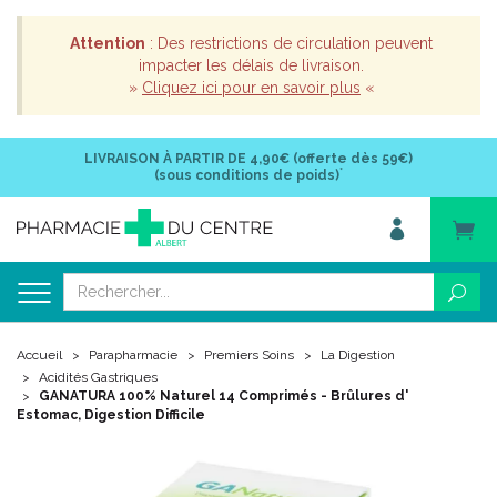
Attention
: Des restrictions de circulation peuvent
impacter les délais de livraison.
»
Cliquez ici pour en savoir plus
«
LIVRAISON À PARTIR DE
4,90€ (offerte dès 59€)
*
(sous conditions de poids)
Accueil
Parapharmacie
Premiers Soins
La Digestion
Acidités Gastriques
GANATURA 100% Naturel 14 Comprimés - Brûlures d'
Estomac, Digestion Difficile