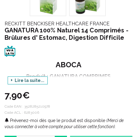
RECKITT BENCKISER HEALTHCARE FRANCE
GANATURA 100% Naturel 14 Comprimés -
Brûlures d' Estomac, Digestion Difficile
ABOCA
Produit : GANATURA COMPRIMES
Lire la suite...
Conditionnement : 14 comprimés à sucer
7,90€
Code ACL : 6283006
Code EAN :
3528285210978
Code ACL : 6283006
Code EAN : 3528285210978
Prévenez-moi dès que le produit est disponible
(Merci de
vous connecter à votre compte pour utiliser cette fonction).