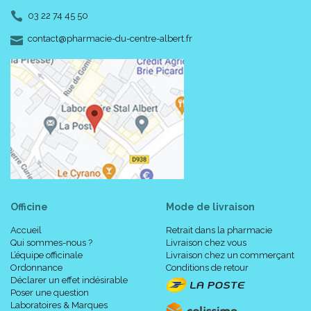
03 22 74 45 50
-
-
contact
@
pharmacie-du-centre-albert.fr
Officine
Mode de livraison
Accueil
Retrait dans la pharmacie
Qui sommes-nous ?
Livraison chez vous
L’équipe officinale
Livraison chez un commerçant
Ordonnance
Conditions de retour
Déclarer un effet indésirable
Poser une question
Laboratoires & Marques