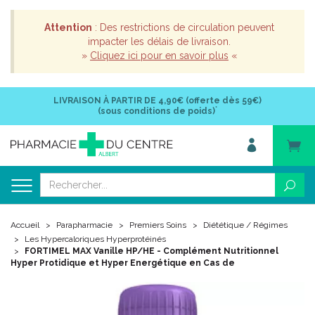
Attention
: Des restrictions de circulation peuvent
impacter les délais de livraison.
»
Cliquez ici pour en savoir plus
«
LIVRAISON À PARTIR DE
4,90€ (offerte dès 59€)
*
(sous conditions de poids)
Accueil
Parapharmacie
Premiers Soins
Diététique / Régimes
Les Hypercaloriques Hyperprotéinés
FORTIMEL MAX Vanille HP/HE - Complément Nutritionnel
Hyper Protidique et Hyper Energétique en Cas de