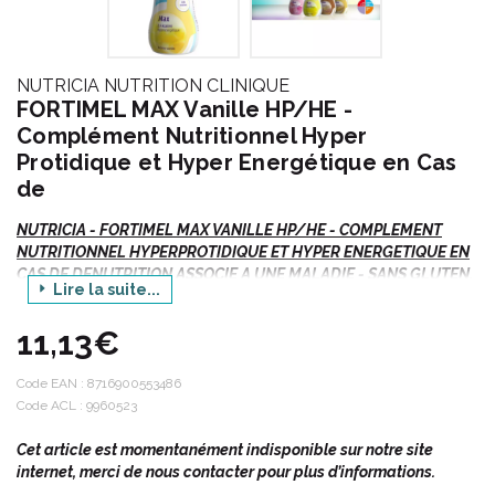
NUTRICIA NUTRITION CLINIQUE
FORTIMEL MAX Vanille HP/HE -
Complément Nutritionnel Hyper
Protidique et Hyper Energétique en Cas
de
NUTRICIA - FORTIMEL MAX VANILLE HP/HE - COMPLEMENT
NUTRITIONNEL HYPERPROTIDIQUE ET HYPER ENERGETIQUE EN
CAS DE DENUTRITION ASSOCIE A UNE MALADIE - SANS GLUTEN,
Lire la suite...
SANS LACTOSE - STERILISE UHT - 4x Bouteille/300ml
11,13€
Indications :
Code EAN :
8716900553486
Code ACL : 9960523
Nutrition orale.
Cet article est momentanément indisponible sur notre site
Besoins nutritionnels en cas de dénutrition associée à une
internet, merci de nous contacter pour plus d’informations.
maladie.