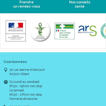
Prendre
Nos conseils
un rendez-vous
santé
Contre-indications :
Nourrisson, enfant de moins de 3 à 6 ans.
Ne convient pas aux patients atteints de galactosémie.
Précautions d' emploi :
Coordonnées
Fortimel® Max doit être utilisé sous contrôle médical.
Fortimel® Max doit être utilisé en complément de l’
32 rue Jeanne d’Harcourt
alimentation normale.
80300 Albert
Pensez à boire suffisamment.
A conserver dans un endroit frais et sec.
Du lundi au vendredi
8h30 - 19h00 non stop
Le samedi
8h30 - 17h00 non stop
Composition :
Fermé le dimanche