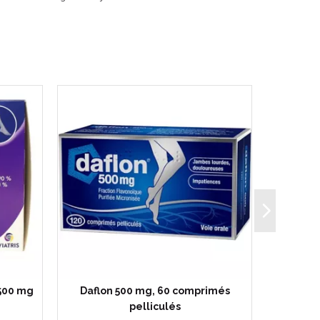
 500 mg
Daflon 500 mg, 60 comprimés
RAP P
pelliculés
Jambes