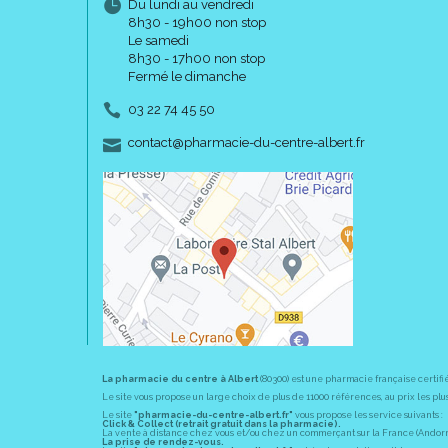
Du lundi au vendredi
8h30 - 19h00 non stop
Le samedi
8h30 - 17h00 non stop
Fermé le dimanche
03 22 74 45 50
-
-
contact
@
pharmacie-du-centre-albert.fr
La pharmacie du centre à Albert
(80300) est une pharmacie française certifi
Le site vous propose un large choix de plus de 11000 références, au prix les 
Le site
"pharmacie-du-centre-albert.fr"
vous propose les service suivants :
Click & Collect (retrait gratuit dans la pharmacie).
La vente à distance chez vous et/ou chez un commerçant sur la France (Andorre, 
La prise de rendez-vous.