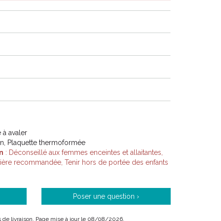
à avaler
on, Plaquette thermoformée
n
: Déconseillé aux femmes enceintes et allaitantes,
lière recommandée, Tenir hors de portée des enfants
Poser une question ›
ais de livraison. Page mise à jour le 08/08/2026.