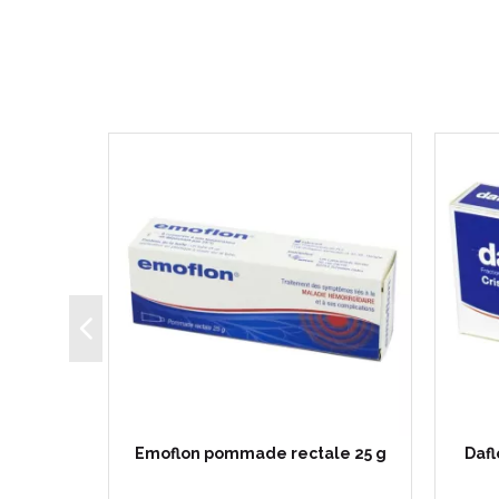
000 mg -
Emoflon pommade rectale 25 g
Daf
jambes…