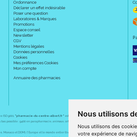
Ordonnance
Co
Déclarer un effet indésirable
Poser une question
Laboratoires & Marques
Promotions
Espace conseil
Newsletter
P
CGV
Mentions légales
Données personnelles
Cookies
Mes préférences Cookies
Mon compte
Annuaire des pharmacies
Nous utilisons d
ée ISO 9001.
"pharmacie-du-centre-albert.fr "
est le site internet de l
a pharmacie du centre
, 32 
plus bas possible : 9400 en parapharmacie, animaux, orthopédie, matériel médical. 1700 en médicaments
Nous utilisons des cookie
votre expérience de navig
Monaco et DOM), l' Europe et le monde entier (livraison assuré par Colissimo et ses partenaires à l' ét