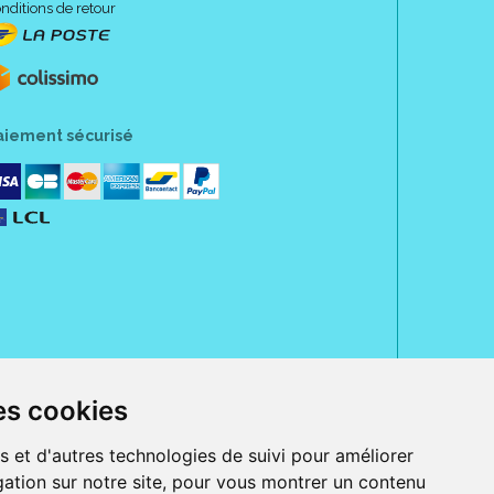
nditions de retour
aiement sécurisé
es cookies
rue Jeanne d' Harcourt, 80300 Albert.
 sans ordonnance.
s et d'autres technologies de suivi pour améliorer
ation sur notre site, pour vous montrer un contenu
ranger).