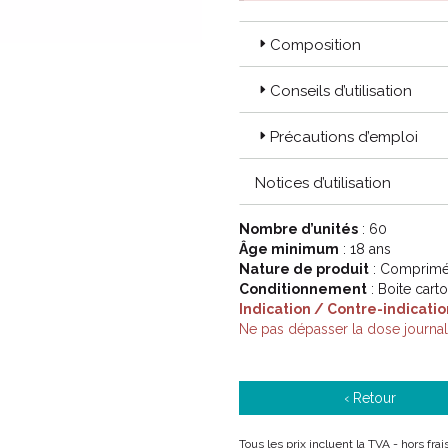
Composition
Conseils d’utilisation
Précautions d’emploi
Notices d’utilisation
Nombre d’unités
: 60
Âge minimum
: 18 ans
Nature de produit
: Comprimé 
Conditionnement
: Boite cart
Indication / Contre-indicatio
Ne pas dépasser la dose journa
‹ Retour
Tous les prix incluent la TVA - hors fr