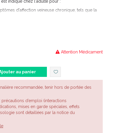
 indiqué chez l'adulte pour :
mptômes d'affection veineuse chronique, tels que la
ur, les crampes nocturnes, l'oedème et les
s membres inférieurs ;
és à la maladie hémorroïdaire aiguë.
Attention Médicament
Ajouter au panier
rnalière recommandée, tenir hors de portée des
x précautions d’emploi (interactions
cations, mises en garde spéciales, effets
posologie sont détaillées par la notice du
le