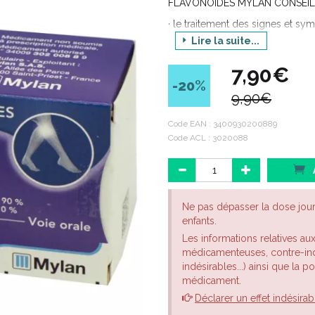
FLAVONOÏDES MYLAN CONSEIL est
· le traitement des signes et sy
douleur, la sensation de lourde
Lire la suite...
changements trophiques dans le
7,90€
· le traitement des symptômes li
-20
%
9,90€
Code EAN :
3400930200889
Code ACL : 3020088
Ne pas dépasser la dose jou
enfants.
Les informations relatives au
médicamenteuses, contre-indi
indésirables...) ainsi que la 
médicament.
Déclarer un effet indésirab