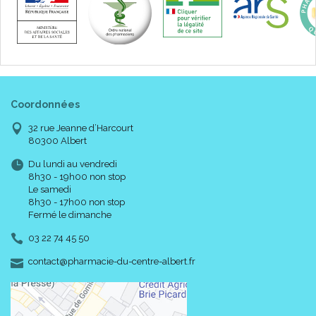
Coordonnées
32 rue Jeanne d’Harcourt
80300 Albert
Du lundi au vendredi
8h30 - 19h00 non stop
Le samedi
8h30 - 17h00 non stop
Fermé le dimanche
03 22 74 45 50
-
-
contact
@
pharmacie-du-centre-albert.fr