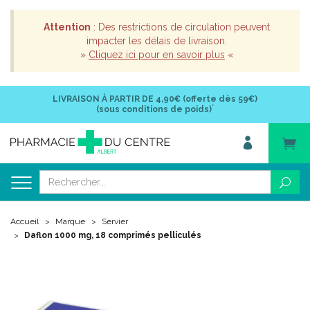
Attention
: Des restrictions de circulation peuvent
impacter les délais de livraison.
»
Cliquez ici pour en savoir plus
«
LIVRAISON À PARTIR DE
4,90€ (offerte dès 59€)
*
(sous conditions de poids)
Accueil
Marque
Servier
Daflon 1000 mg, 18 comprimés pelliculés